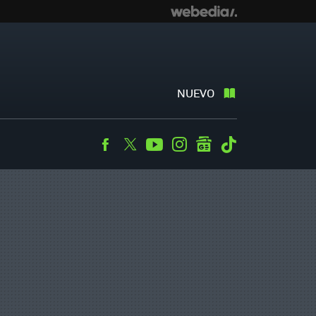
NUEVO
Facebook
Twitter
Youtube
Instagram
googlenews
Tiktok