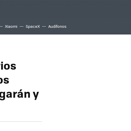
Xiaomi
SpaceX
Audífonos
rios
os
garán y