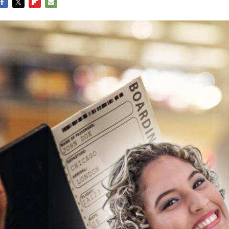
FACEBOOK
TWITTER
FLIPBOARD
E-
MAIL