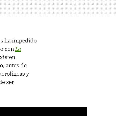
les ha impedido
do con
La
existen
o, antes de
aerolíneas y
de ser