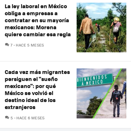
La ley laboral en México
obliga a empresas a
contratar en su mayoría
mexicanos: Morena
quiere cambiar esa regla
COMENTARIOS
7
HACE 5 MESES
Cada vez más migrantes
persiguen el "sueño
mexicano": por qué
México se volvió el
destino ideal de los
extranjeros
COMENTARIOS
5
HACE 6 MESES