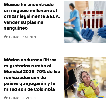
México ha encontrado
un negocio millonario al
cruzar legalmente a EUA:
vender su plasma
sanguíneo
COMENTARIOS
1
HACE 7 MESES
México endurece filtros
migratorios rumbo al
Mundial 2026: 70% de los
rechazados son de
países que jugarán y la
mitad son de Colombia
COMENTARIOS
1
HACE 8 MESES