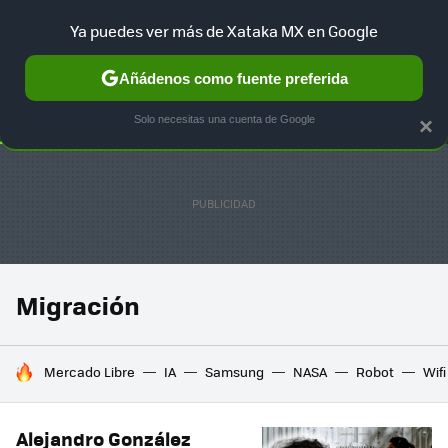
Ya puedes ver más de Xataka MX en Google
SELECCIÓN
GAMING
HOME
AUTO
TERRITORIO SAM
Añádenos como fuente preferida
Solo necesitas una cuenta de Google
×
Migración
HOY SE HABLA DE
Mercado Libre
IA
Samsung
NASA
Robot
Wifi
Alejandro González