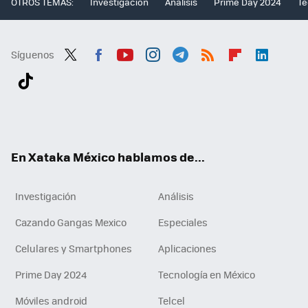
OTROS TEMAS:
Investigación
Análisis
Prime Day 2024
Te
Síguenos
Twit
Fac
You
Inst
Tele
RSS
Flip
Link
ter
ebo
tub
agr
gra
boa
edI
Tikt
ok
e
am
m
rd
n
ok
En Xataka México hablamos de...
Investigación
Análisis
Cazando Gangas Mexico
Especiales
Celulares y Smartphones
Aplicaciones
Prime Day 2024
Tecnología en México
Móviles android
Telcel