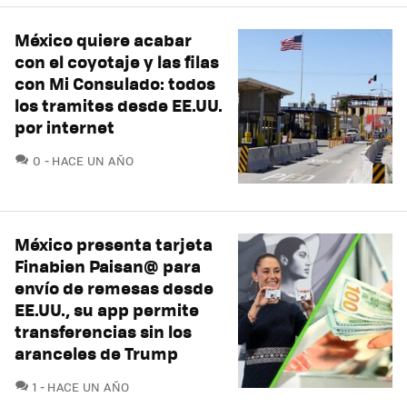
México quiere acabar
con el coyotaje y las filas
con Mi Consulado: todos
los tramites desde EE.UU.
por internet
COMENTARIOS
0
HACE UN AÑO
México presenta tarjeta
Finabien Paisan@ para
envío de remesas desde
EE.UU., su app permite
transferencias sin los
aranceles de Trump
COMENTARIOS
1
HACE UN AÑO