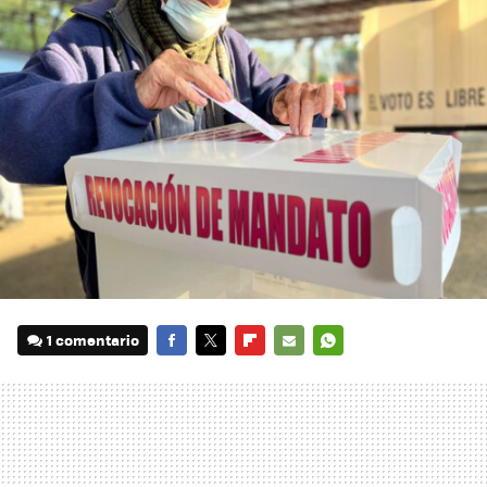
1 comentario
FACEBOOK
TWITTER
FLIPBOARD
E-
WHATSAPP
MAIL