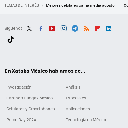
TEMAS DE INTERÉS
Mejores celulares gama media agosto
Có
Síguenos
Twit
Fac
You
Inst
Tele
RSS
Flip
Link
ter
ebo
tub
agr
gra
boa
edI
Tikt
ok
e
am
m
rd
n
ok
En Xataka México hablamos de...
Investigación
Análisis
Cazando Gangas Mexico
Especiales
Celulares y Smartphones
Aplicaciones
Prime Day 2024
Tecnología en México