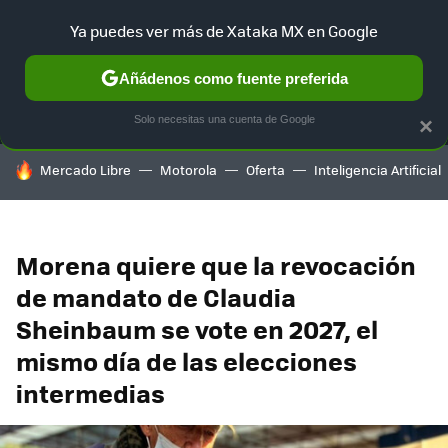
Ya puedes ver más de Xataka MX en Google
MENÚ
NUEVO
Añádenos como fuente preferida
SELECCIÓN
GAMING
HOME
AUTO
TERRITORIO SAM
Solo necesitas una cuenta de Google
×
HOY SE HABLA DE
Mercado Libre
Motorola
Oferta
Inteligencia Artificial
Morena quiere que la revocación
de mandato de Claudia
Sheinbaum se vote en 2027, el
mismo día de las elecciones
intermedias