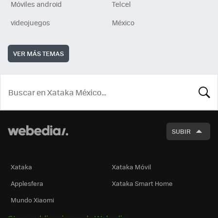
Móviles android
Telcel
videojuegos
México
VER MÁS TEMAS
BUSCA
SUBIR
Xataka
Xataka Móvil
Applesfera
Xataka Smart Home
Mundo Xiaomi