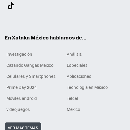
Twit
Fac
You
Inst
Tele
RSS
Flip
Link
ter
ebo
tub
agr
gra
boa
edI
Tikt
ok
e
am
m
rd
n
ok
En Xataka México hablamos de...
Investigación
Análisis
Cazando Gangas Mexico
Especiales
Celulares y Smartphones
Aplicaciones
Prime Day 2024
Tecnología en México
Móviles android
Telcel
videojuegos
México
VER MÁS TEMAS