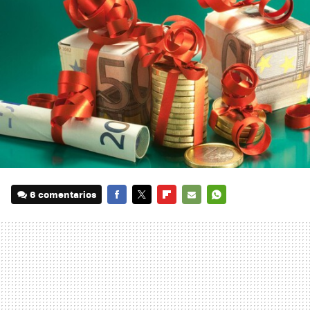
6 comentarios
FACEBOOK
TWITTER
FLIPBOARD
E-
WHATSAPP
MAIL