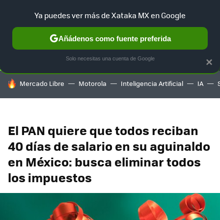
Ya puedes ver más de Xataka MX en Google
SELECCIÓN
GAMING
HOME
AUTO
TERRITORIO SAM
Añádenos como fuente preferida
Solo necesitas una cuenta de Google
×
HOY SE HABLA DE
Mercado Libre
Motorola
Inteligencia Artificial
IA
El PAN quiere que todos reciban
40 días de salario en su aguinaldo
en México: busca eliminar todos
los impuestos