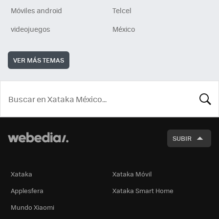
Móviles android
Telcel
videojuegos
México
VER MÁS TEMAS
BUSCA
SUBIR
Xataka
Xataka Móvil
Applesfera
Xataka Smart Home
Mundo Xiaomi