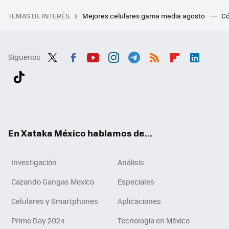
TEMAS DE INTERÉS
Mejores celulares gama media agosto
Có
Síguenos
Twit
Fac
You
Inst
Tele
RSS
Flip
Link
ter
ebo
tub
agr
gra
boa
edI
Tikt
ok
e
am
m
rd
n
ok
En Xataka México hablamos de...
Investigación
Análisis
Cazando Gangas Mexico
Especiales
Celulares y Smartphones
Aplicaciones
Prime Day 2024
Tecnología en México