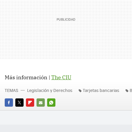
Más información |
The CIU
TEMAS
Legislación y Derechos
Tarjetas bancarias
B
FACEBOOK
TWITTER
FLIPBOARD
E-
WHATSAPP
MAIL