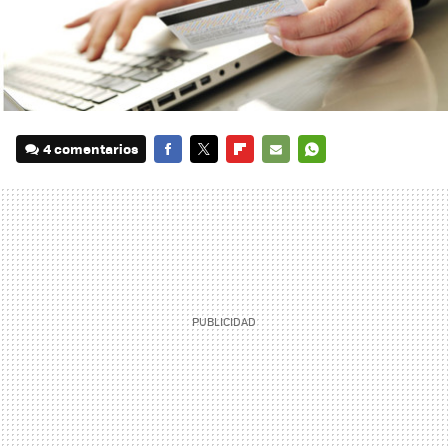
4 comentarios
FACEBOOK
TWITTER
FLIPBOARD
E-
WHATSAPP
MAIL