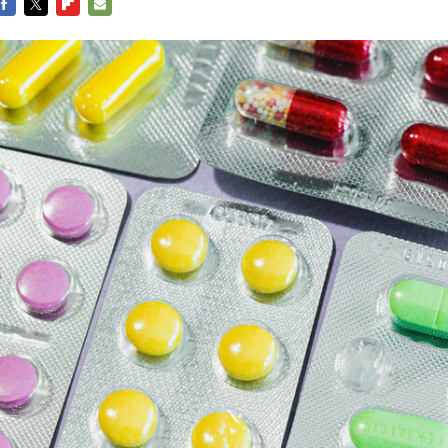
FACEBOOK
TWITTER
FLIPBOARD
E-
MAIL