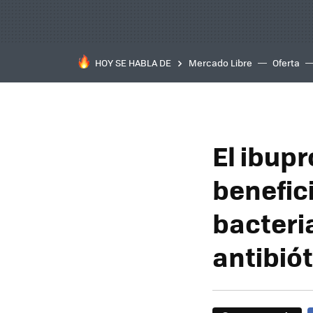
HOY SE HABLA DE
Mercado Libre
Oferta
El ibup
benefic
bacteri
antibió