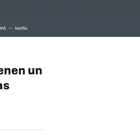
Wifi
Netflix
ienen un
as