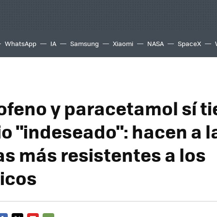
WhatsApp
IA
Samsung
Xiaomi
NASA
SpaceX
rofeno y paracetamol sí t
io "indeseado": hacen a l
as más resistentes a los
ticos