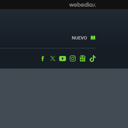
NUEVO
Facebook
Twitter
Youtube
Instagram
googlenews
Tiktok