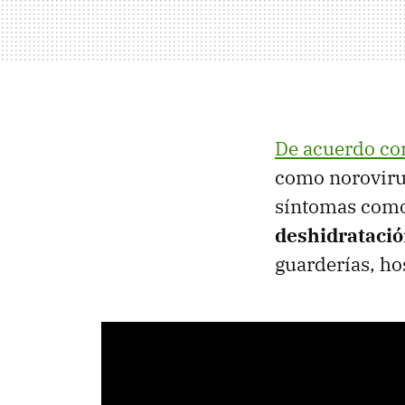
De acuerdo co
como norovirus
síntomas com
deshidrataci
guarderías, ho