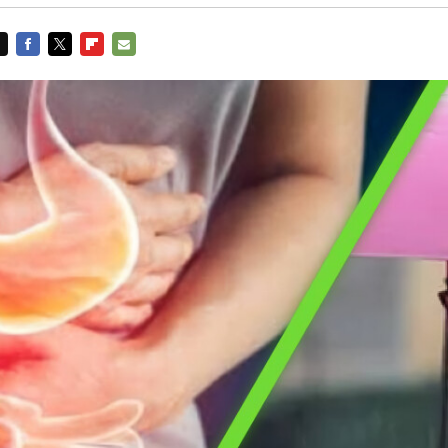
FACEBOOK
TWITTER
FLIPBOARD
E-
MAIL