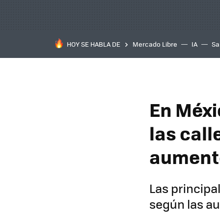
HOY SE HABLA DE
Mercado Libre
IA
Sa
En Méxic
las call
aumento
Las principa
según las a