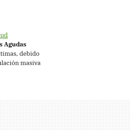
lud
as Agudas
ltimas, debido
culación masiva