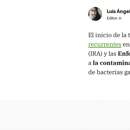
Luis Ánge
Editor Jr
El inicio de l
recurrentes
ent
(IRA) y las
Enf
a
la contamin
de bacterias ga