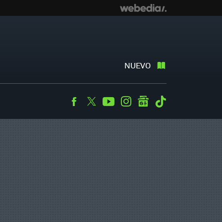
NUEVO
Facebook
Twitter
Youtube
Instagram
googlenews
Tiktok