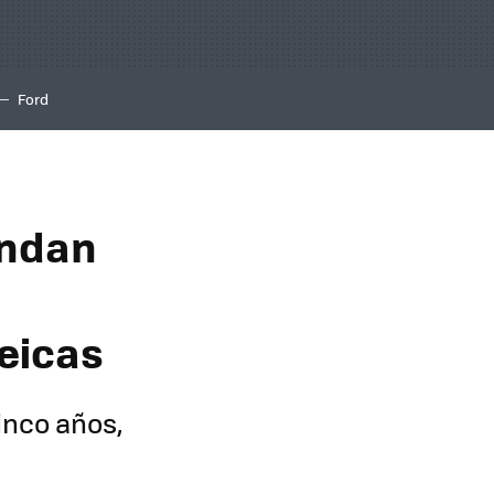
Ford
undan
eicas
inco años,