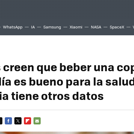
WhatsApp
IA
Samsung
Xiaomi
NASA
SpaceX
creen que beber una co
día es bueno para la salu
ia tiene otros datos
FACEBOOK
TWITTER
FLIPBOARD
E-