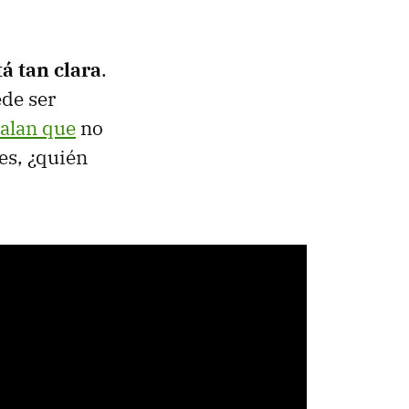
á tan clara
.
de ser
alan que
no
es, ¿quién