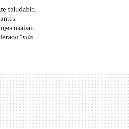
te saludable.
tantes
onjes usaban
derado "
más