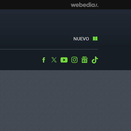
NUEVO
Facebook
Twitter
Youtube
Instagram
googlenews
Tiktok