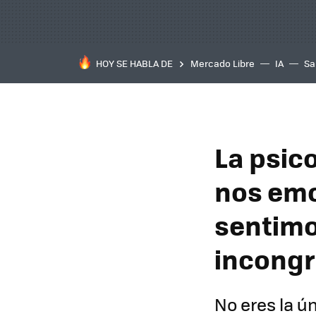
HOY SE HABLA DE
Mercado Libre
IA
Sa
La psic
nos emo
sentimo
incongr
No eres la ú