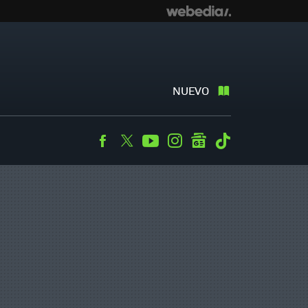
NUEVO
Facebook
Twitter
Youtube
Instagram
googlenews
Tiktok