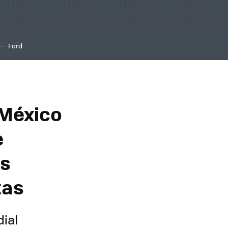
Ford
 México
e
es
tas
dial