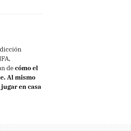
adicción
IFA,
an de
cómo el
de. Al mismo
 jugar en casa