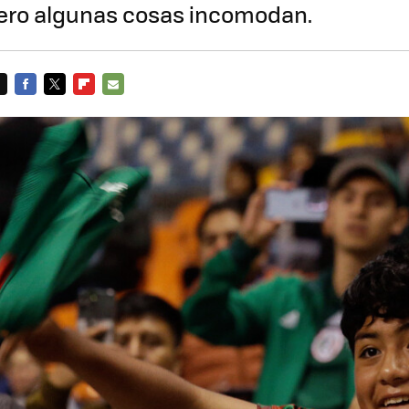
ero algunas cosas incomodan.
FACEBOOK
TWITTER
FLIPBOARD
E-
MAIL