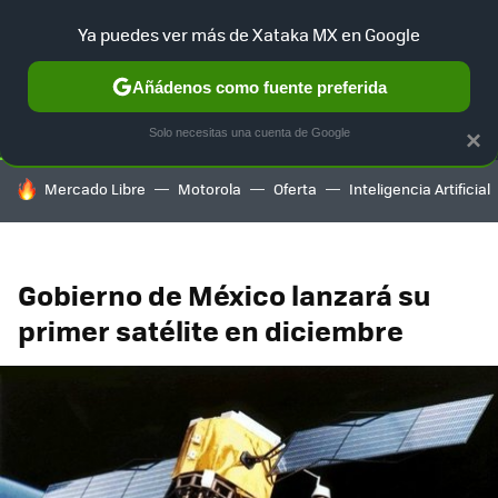
Ya puedes ver más de Xataka MX en Google
SELECCIÓN
GAMING
HOME
AUTO
TERRITORIO SAM
Añádenos como fuente preferida
Solo necesitas una cuenta de Google
×
HOY SE HABLA DE
Mercado Libre
Motorola
Oferta
Inteligencia Artificial
Gobierno de México lanzará su
primer satélite en diciembre