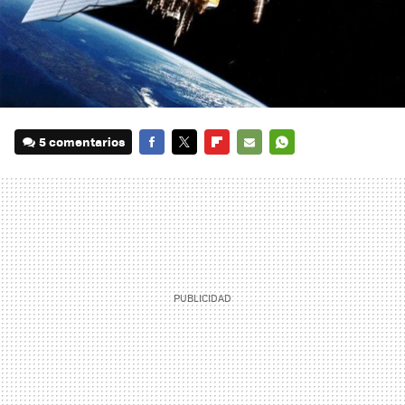
5 comentarios
FACEBOOK
TWITTER
FLIPBOARD
E-
WHATSAPP
MAIL