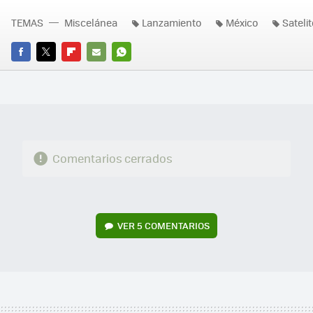
TEMAS
Miscelánea
Lanzamiento
México
Satelit
FACEBOOK
TWITTER
FLIPBOARD
E-
WHATSAPP
MAIL
Comentarios cerrados
VER
5 COMENTARIOS