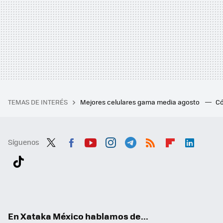
TEMAS DE INTERÉS
Mejores celulares gama media agosto
Có
Síguenos
Twit
Fac
You
Inst
Tele
RSS
Flip
Link
ter
ebo
tub
agr
gra
boa
edI
Tikt
ok
e
am
m
rd
n
ok
En Xataka México hablamos de...