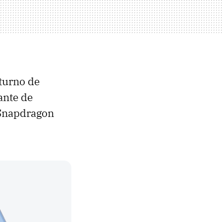
 turno de
ante de
 Snapdragon