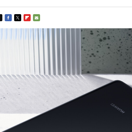
FACEBOOK
TWITTER
FLIPBOARD
E-
MAIL