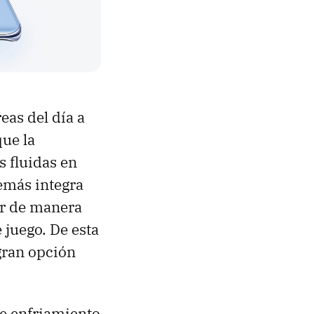
eas del día a
que la
s fluidas en
emás integra
zar de manera
e juego. De esta
gran opción
e enfriamiento