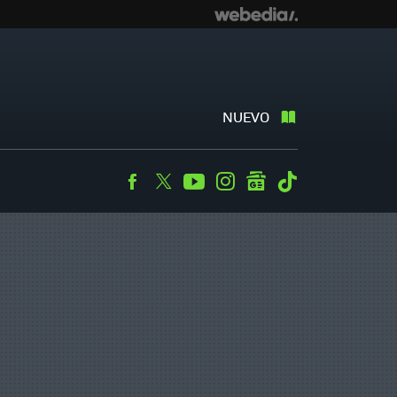
NUEVO
Facebook
Twitter
Youtube
Instagram
googlenews
Tiktok