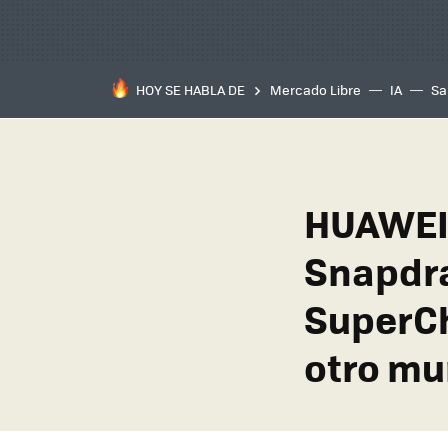
HOY SE HABLA DE
Mercado Libre
IA
Sa
HUAWEI 
Snapdra
SuperCh
otro mu