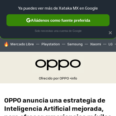
Ya puedes ver más de Xataka MX en Google
SELECCIÓN
GAMING
HOME
AUTO
TERRITORIO SAM
Añádenos como fuente preferida
Solo necesitas una cuenta de Google
×
HOY SE HABLA DE
Mercado Libre
Playstation
Samsung
Xiaomi
LG
Ofrecido por OPPO
+info
OPPO anuncia una estrategia de
Inteligencia Artificial mejorada,