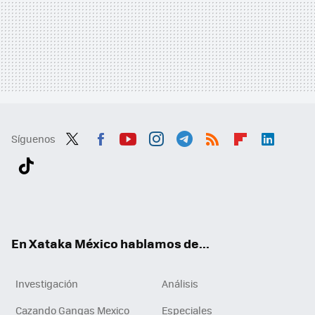
Síguenos
Twit
Fac
You
Inst
Tele
RSS
Flip
Link
ter
ebo
tub
agr
gra
boa
edI
Tikt
ok
e
am
m
rd
n
ok
En Xataka México hablamos de...
Investigación
Análisis
Cazando Gangas Mexico
Especiales