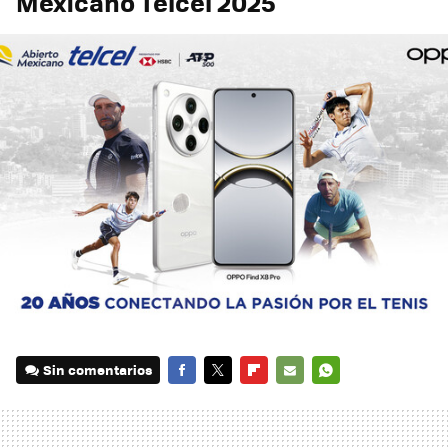
Mexicano Telcel 2025
Sin comentarios
FACEBOOK
TWITTER
FLIPBOARD
E-
WHATSAPP
MAIL