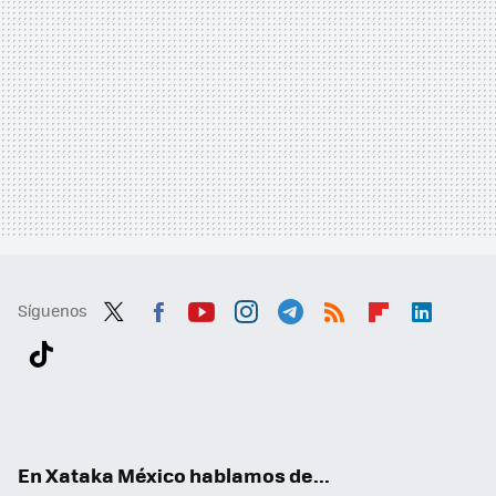
Síguenos
Twit
Fac
You
Inst
Tele
RSS
Flip
Link
ter
ebo
tub
agr
gra
boa
edI
Tikt
ok
e
am
m
rd
n
ok
En Xataka México hablamos de...