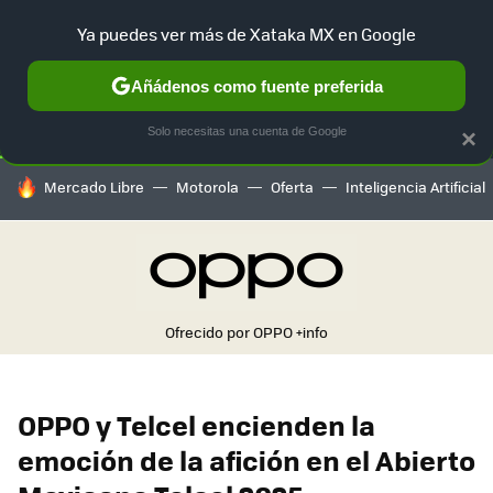
Ya puedes ver más de Xataka MX en Google
SELECCIÓN
GAMING
HOME
AUTO
TERRITORIO SAM
Añádenos como fuente preferida
Solo necesitas una cuenta de Google
×
HOY SE HABLA DE
Mercado Libre
Motorola
Oferta
Inteligencia Artificial
Ofrecido por OPPO
+info
OPPO y Telcel encienden la
emoción de la afición en el Abierto