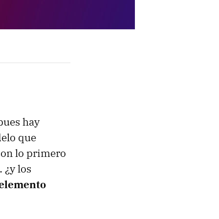
pues hay
delo que
son lo primero
 ¿y los
 elemento