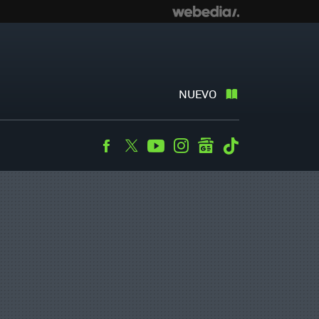
NUEVO
Facebook
Twitter
Youtube
Instagram
googlenews
Tiktok