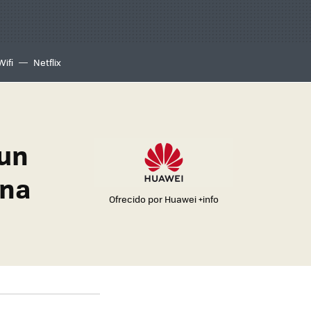
Wifi
Netflix
 un
ena
Ofrecido por Huawei
+info