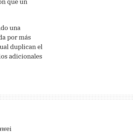
ión que un
ndo una
ida por más
cual duplican el
ios adicionales
awei