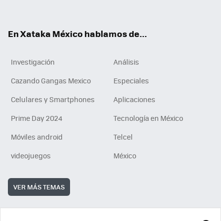
ok
e
am
m
rd
n
ok
En Xataka México hablamos de...
Investigación
Análisis
Cazando Gangas Mexico
Especiales
Celulares y Smartphones
Aplicaciones
Prime Day 2024
Tecnología en México
Móviles android
Telcel
videojuegos
México
VER MÁS TEMAS