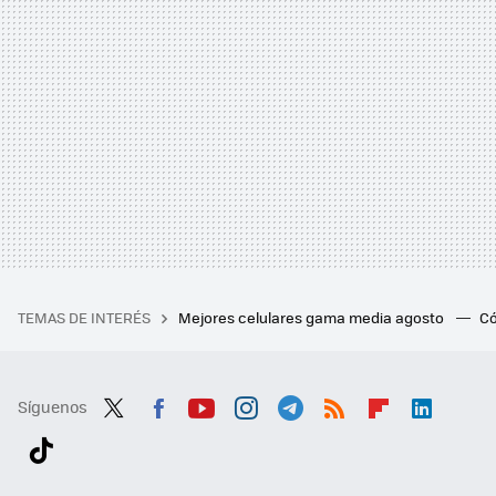
TEMAS DE INTERÉS
Mejores celulares gama media agosto
Có
Síguenos
Twit
Fac
You
Inst
Tele
RSS
Flip
Link
ter
ebo
tub
agr
gra
boa
edI
Tikt