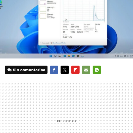
Sin comentarios
FACEBOOK
TWITTER
FLIPBOARD
E-
WHATSAPP
MAIL