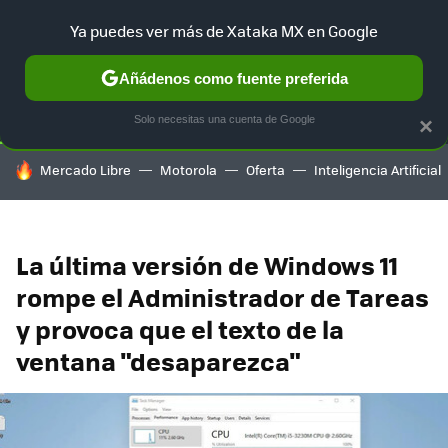
Ya puedes ver más de Xataka MX en Google
SELECCIÓN
GAMING
HOME
AUTO
TERRITORIO SAM
Añádenos como fuente preferida
Solo necesitas una cuenta de Google
×
HOY SE HABLA DE
Mercado Libre
Motorola
Oferta
Inteligencia Artificial
La última versión de Windows 11
rompe el Administrador de Tareas
y provoca que el texto de la
ventana "desaparezca"