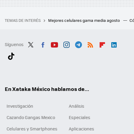
TEMAS DE INTERÉS
Mejores celulares gama media agosto
Có
Síguenos
Twit
Fac
You
Inst
Tele
RSS
Flip
Link
ter
ebo
tub
agr
gra
boa
edI
Tikt
ok
e
am
m
rd
n
ok
En Xataka México hablamos de...
Investigación
Análisis
Cazando Gangas Mexico
Especiales
Celulares y Smartphones
Aplicaciones