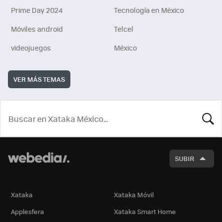
Prime Day 2024
Tecnología en México
Móviles android
Telcel
videojuegos
México
VER MÁS TEMAS
BUSCA
SUBIR
Xataka
Xataka Móvil
Applesfera
Xataka Smart Home