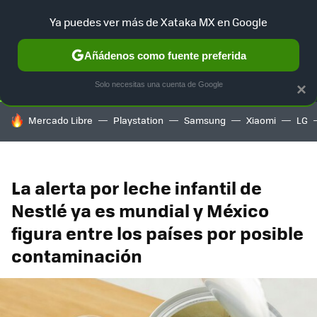
Ya puedes ver más de Xataka MX en Google
SELECCIÓN
GAMING
HOME
AUTO
TERRITORIO SAM
Añádenos como fuente preferida
Solo necesitas una cuenta de Google
×
HOY SE HABLA DE
Mercado Libre
Playstation
Samsung
Xiaomi
LG
La alerta por leche infantil de
Nestlé ya es mundial y México
figura entre los países por posible
contaminación