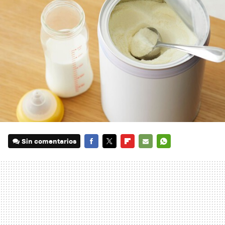
Sin comentarios
FACEBOOK
TWITTER
FLIPBOARD
E-
WHATSAPP
MAIL