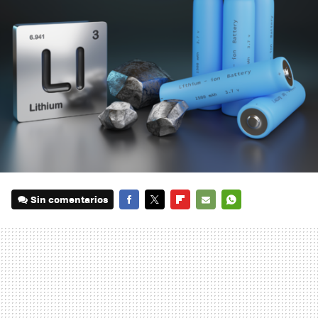
Sin comentarios
FACEBOOK
TWITTER
FLIPBOARD
E-
WHATSAPP
MAIL