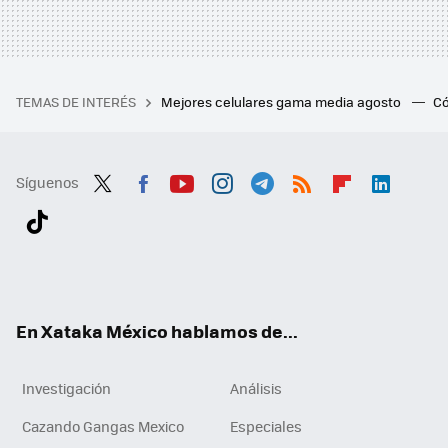
TEMAS DE INTERÉS
Mejores celulares gama media agosto
Có
Síguenos
Twit
Fac
You
Inst
Tele
RSS
Flip
Link
ter
ebo
tub
agr
gra
boa
edI
Tikt
ok
e
am
m
rd
n
ok
En Xataka México hablamos de...
Investigación
Análisis
Cazando Gangas Mexico
Especiales