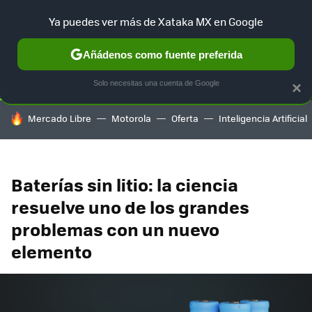
Ya puedes ver más de Xataka MX en Google
SELECCIÓN
GAMING
HOME
AUTO
TERRITORIO SAM
Añádenos como fuente preferida
Solo necesitas una cuenta de Google
×
HOY SE HABLA DE
Mercado Libre
Motorola
Oferta
Inteligencia Artificial
Baterías sin litio: la ciencia
resuelve uno de los grandes
problemas con un nuevo
elemento