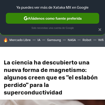
Ya puedes ver más de Xataka MX en Google
SELECCIÓN
GAMING
HOME
AUTO
TERRITORIO SAM
Añádenos como fuente preferida
Solo necesitas una cuenta de Google
×
HOY SE HABLA DE
Mercado Libre
IA
Samsung
NASA
Robot
Wifi
La ciencia ha descubierto una
nueva forma de magnetismo:
algunos creen que es "el eslabón
perdido" para la
superconductividad