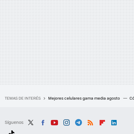
TEMAS DE INTERÉS
Mejores celulares gama media agosto
Có
Síguenos
Twit
Fac
You
Inst
Tele
RSS
Flip
Link