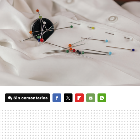
Sin comentarios
FACEBOOK
TWITTER
FLIPBOARD
E-
WHATSAPP
MAIL