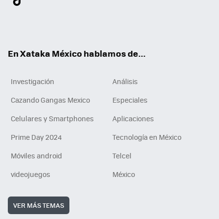
ter
ebo
tub
agr
gra
boa
edI
Tikt
ok
e
am
m
rd
n
ok
En Xataka México hablamos de...
Investigación
Análisis
Cazando Gangas Mexico
Especiales
Celulares y Smartphones
Aplicaciones
Prime Day 2024
Tecnología en México
Móviles android
Telcel
videojuegos
México
VER MÁS TEMAS