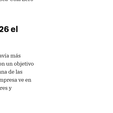
26 el
davía más
on un objetivo
na de las
empresa ve en
res y