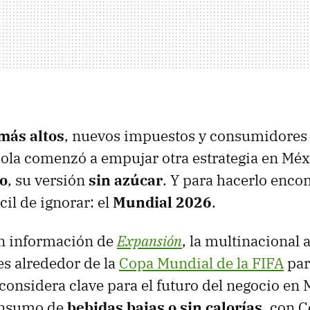
más altos
, nuevos impuestos y consumidores 
ola comenzó a empujar otra estrategia en Méx
o
, su versión
sin azúcar
. Y para hacerlo enco
cil de ignorar: el
Mundial 2026
.
n información de
Expansión
, la multinacional
es alrededor de la
Copa Mundial de la FIFA
par
 considera clave para el futuro del negocio en 
onsumo de
bebidas bajas o sin calorías
, con 