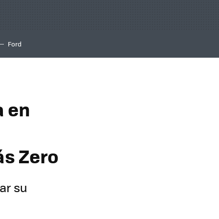
Ford
a en
ás Zero
ar su