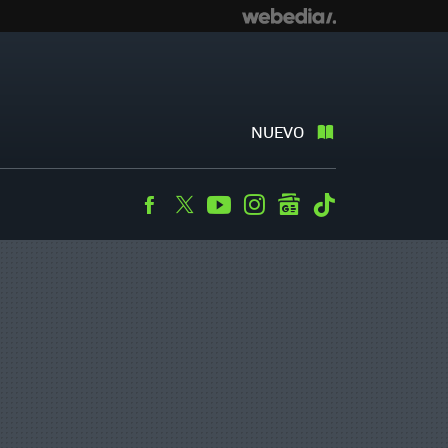
NUEVO
Facebook
Twitter
Youtube
Instagram
googlenews
Tiktok