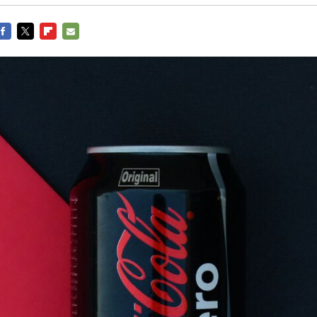
FACEBOOK
TWITTER
FLIPBOARD
E-
MAIL