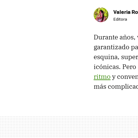
Valeria R
Editora
Durante años,
garantizado p
esquina, super
icónicas. Per
ritmo
y conven
más complica