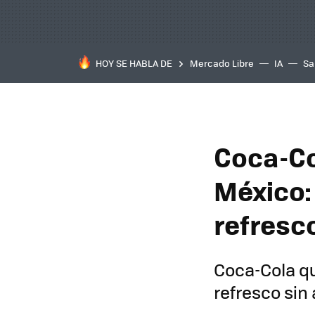
HOY SE HABLA DE
Mercado Libre
IA
Sa
Coca-Co
México:
refresc
Coca-Cola qu
refresco sin