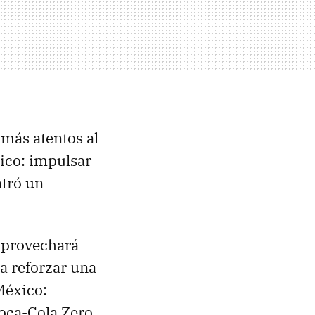
más atentos al
ico: impulsar
ntró un
 aprovechará
a reforzar una
México:
Coca-Cola Zero