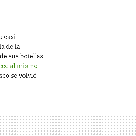
o casi
da de la
de sus botellas
ece al mismo
co se volvió