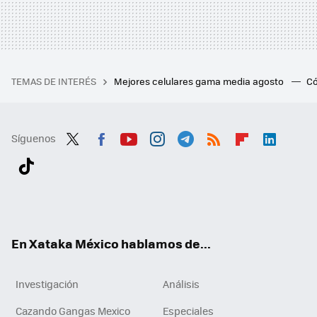
TEMAS DE INTERÉS
Mejores celulares gama media agosto
Có
Síguenos
Twit
Fac
You
Inst
Tele
RSS
Flip
Link
ter
ebo
tub
agr
gra
boa
edI
Tikt
ok
e
am
m
rd
n
ok
En Xataka México hablamos de...
Investigación
Análisis
Cazando Gangas Mexico
Especiales