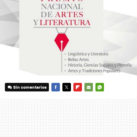
Sin comentarios
FACEBOOK
TWITTER
FLIPBOARD
E-
WHATSAPP
MAIL