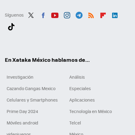
Síguenos
Twit
Fac
You
Inst
Tele
RSS
Flip
Link
ter
ebo
tub
agr
gra
boa
edI
Tikt
ok
e
am
m
rd
n
ok
En Xataka México hablamos de...
Investigación
Análisis
Cazando Gangas Mexico
Especiales
Celulares y Smartphones
Aplicaciones
Prime Day 2024
Tecnología en México
Móviles android
Telcel
videojuegos
México