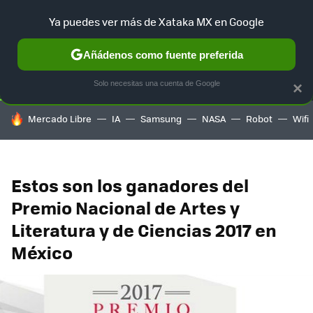
Ya puedes ver más de Xataka MX en Google
SELECCIÓN
GAMING
HOME
AUTO
TERRITORIO SAM
Añádenos como fuente preferida
Solo necesitas una cuenta de Google
×
HOY SE HABLA DE
Mercado Libre
IA
Samsung
NASA
Robot
Wifi
Estos son los ganadores del
Premio Nacional de Artes y
Literatura y de Ciencias 2017 en
México