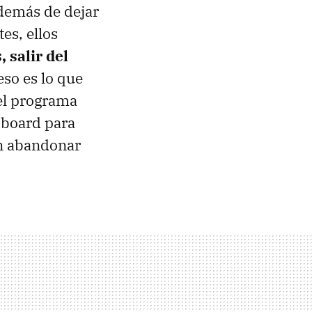
además de dejar
es, ellos
 salir del
eso es lo que
 el programa
dboard para
in abandonar