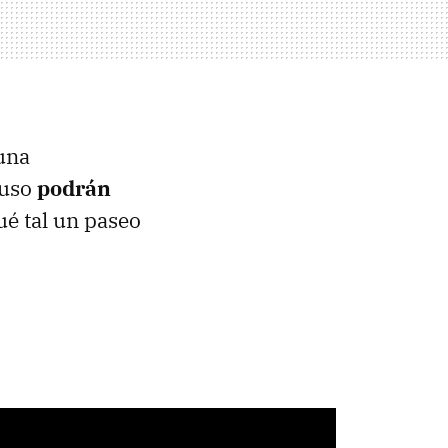
 una
luso
podrán
ué tal un paseo