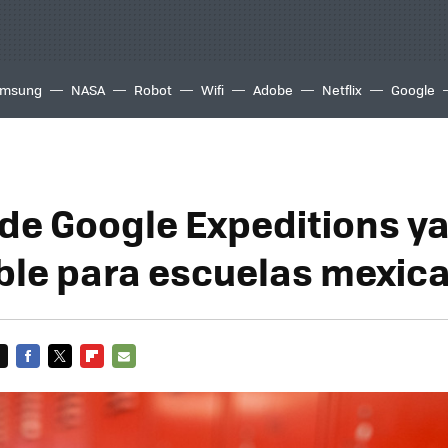
msung
NASA
Robot
Wifi
Adobe
Netflix
Google
 de Google Expeditions ya
ble para escuelas mexic
FACEBOOK
TWITTER
FLIPBOARD
E-
MAIL