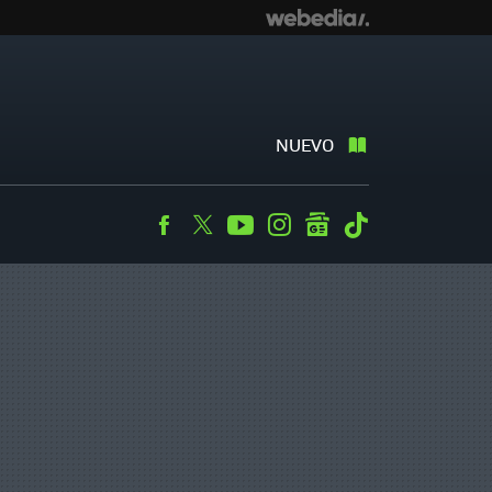
NUEVO
Facebook
Twitter
Youtube
Instagram
googlenews
Tiktok