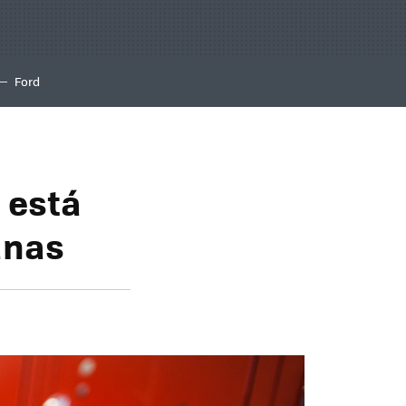
Ford
 está
anas