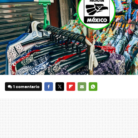
1 comentario
FACEBOOK
TWITTER
FLIPBOARD
E-
WHATSAPP
MAIL