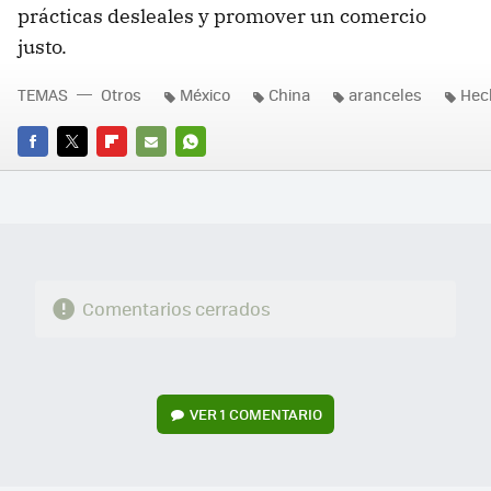
prácticas desleales y promover un comercio
justo.
TEMAS
Otros
México
China
aranceles
Hec
FACEBOOK
TWITTER
FLIPBOARD
E-
WHATSAPP
MAIL
Comentarios cerrados
VER
1 COMENTARIO