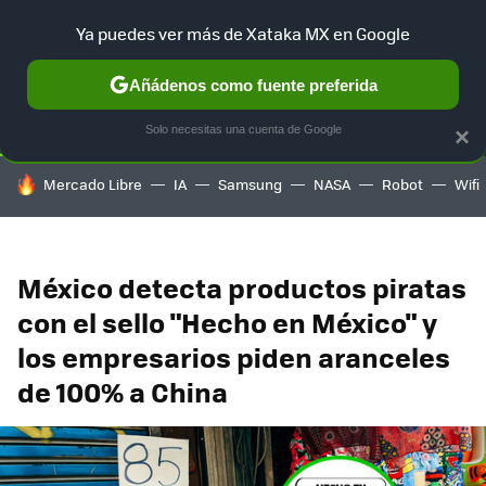
Ya puedes ver más de Xataka MX en Google
SELECCIÓN
GAMING
HOME
AUTO
TERRITORIO SAM
Añádenos como fuente preferida
Solo necesitas una cuenta de Google
×
HOY SE HABLA DE
Mercado Libre
IA
Samsung
NASA
Robot
Wifi
México detecta productos piratas
con el sello "Hecho en México" y
los empresarios piden aranceles
de 100% a China