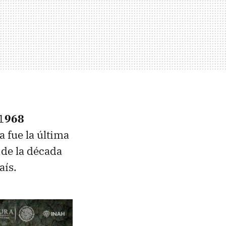
1
968
sa fue la última
s de la década
aís.