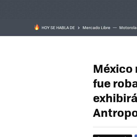
HOY SE HABLA DE
Mercado Libre
Motorola
México 
fue rob
exhibir
Antropo