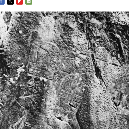
FACEBOOK
TWITTER
FLIPBOARD
E-
MAIL