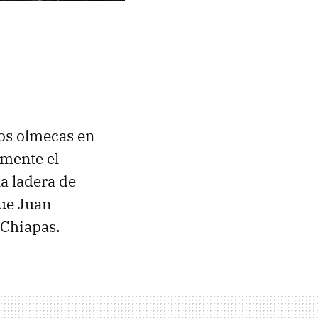
os olmecas en
lmente el
a ladera de
que Juan
 Chiapas.