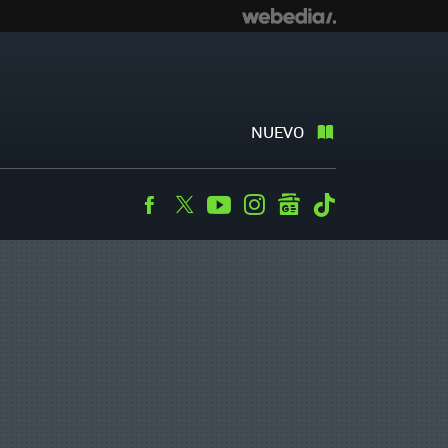
NUEVO
Facebook
Twitter
Youtube
Instagram
googlenews
Tiktok