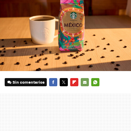
Sin comentarios
FACEBOOK
TWITTER
FLIPBOARD
E-
WHATSAPP
MAIL