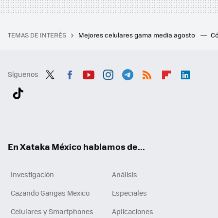
TEMAS DE INTERÉS
Mejores celulares gama media agosto
Có
Síguenos
Twit
Fac
You
Inst
Tele
RSS
Flip
Link
ter
ebo
tub
agr
gra
boa
edI
Tikt
ok
e
am
m
rd
n
ok
En Xataka México hablamos de...
Investigación
Análisis
Cazando Gangas Mexico
Especiales
Celulares y Smartphones
Aplicaciones