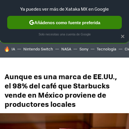
Ya puedes ver más de Xataka MX en Google
SELECCIÓN
GAMING
HOME
AUTO
TERRITORIO SAM
Añádenos como fuente preferida
Solo necesitas una cuenta de Google
×
HOY SE HABLA DE
IA
Nintendo Switch
NASA
Sony
Tecnología
Ci
Aunque es una marca de EE.UU.,
el 98% del café que Starbucks
vende en México proviene de
productores locales