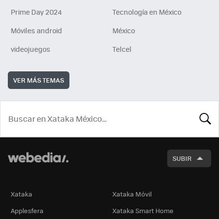
Prime Day 2024
Tecnología en México
Móviles android
México
videojuegos
Telcel
VER MÁS TEMAS
BUSCA
SUBIR
Xataka
Xataka Móvil
Applesfera
Xataka Smart Home