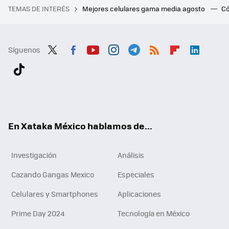
TEMAS DE INTERÉS
Mejores celulares gama media agosto
Có
Síguenos
Twit
Fac
You
Inst
Tele
RSS
Flip
Link
ter
ebo
tub
agr
gra
boa
edI
Tikt
ok
e
am
m
rd
n
ok
En Xataka México hablamos de...
Investigación
Análisis
Cazando Gangas Mexico
Especiales
Celulares y Smartphones
Aplicaciones
Prime Day 2024
Tecnología en México