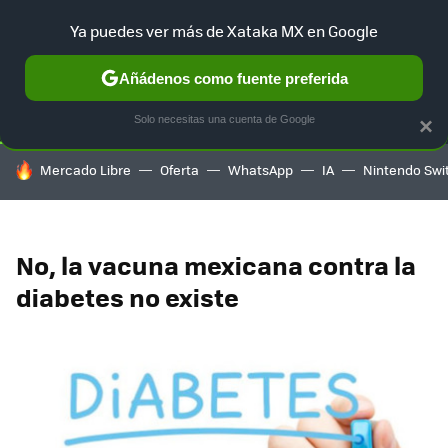
Ya puedes ver más de Xataka MX en Google
SELECCIÓN
GAMING
HOME
AUTO
TERRITORIO SAM
Añádenos como fuente preferida
Solo necesitas una cuenta de Google
×
HOY SE HABLA DE
Mercado Libre
Oferta
WhatsApp
IA
Nintendo Swi
No, la vacuna mexicana contra la
diabetes no existe