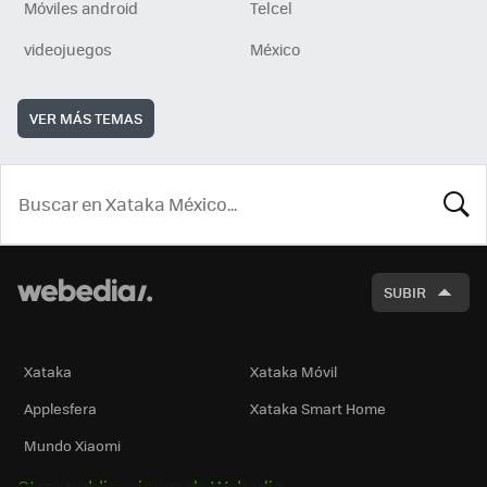
Móviles android
Telcel
videojuegos
México
VER MÁS TEMAS
BUSCA
SUBIR
Xataka
Xataka Móvil
Applesfera
Xataka Smart Home
Mundo Xiaomi
Otras publicaciones de Webedia