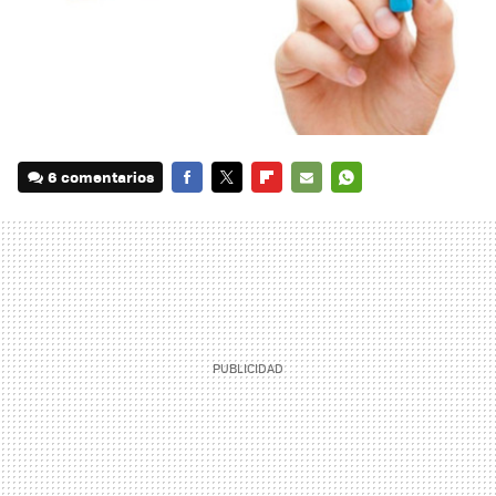
6 comentarios
FACEBOOK
TWITTER
FLIPBOARD
E-
WHATSAPP
MAIL