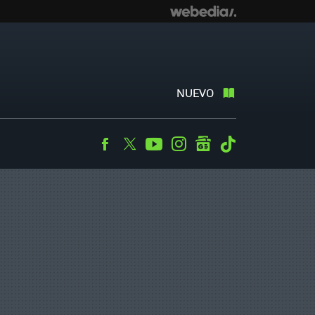
NUEVO
Facebook
Twitter
Youtube
Instagram
googlenews
Tiktok