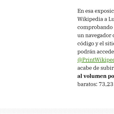
En esa exposic
Wikipedia a Lu
comprobando có
un navegador c
código y el sit
podrán acceder
@PrintWikipe
acabe de subi
al volumen p
baratos: 73,23