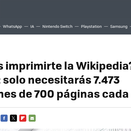
WhatsApp
IA
Nintendo Switch
Playstation
Samsung
s imprimirte la Wikipedia
 solo necesitarás 7.473
es de 700 páginas cada
FACEBOOK
TWITTER
FLIPBOARD
E-