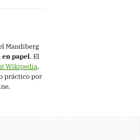
ael Mandiberg
 en papel
. El
nt Wikipedia
,
o práctico por
ine.