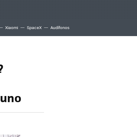
Xiaomi
SpaceX
Audífonos
?
 uno