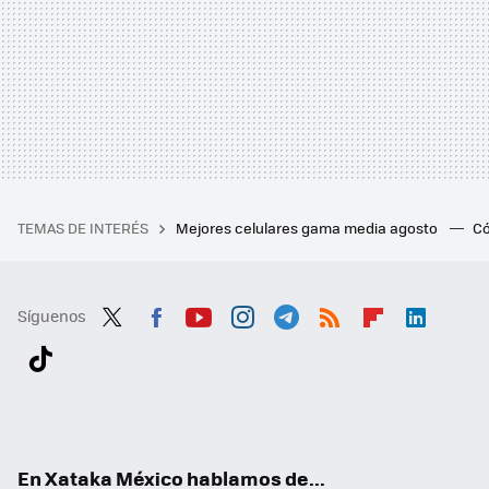
TEMAS DE INTERÉS
Mejores celulares gama media agosto
Có
Síguenos
Twit
Fac
You
Inst
Tele
RSS
Flip
Link
ter
ebo
tub
agr
gra
boa
edI
Tikt
ok
e
am
m
rd
n
ok
En Xataka México hablamos de...