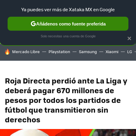
Ya puedes ver más de Xataka MX en Google
SELECCIÓN
GAMING
HOME
AUTO
TERRITORIO SAM
Añádenos como fuente preferida
Solo necesitas una cuenta de Google
×
HOY SE HABLA DE
Mercado Libre
Playstation
Samsung
Xiaomi
LG
Roja Directa perdió ante La Liga y
deberá pagar 670 millones de
pesos por todos los partidos de
fútbol que transmitieron sin
derechos