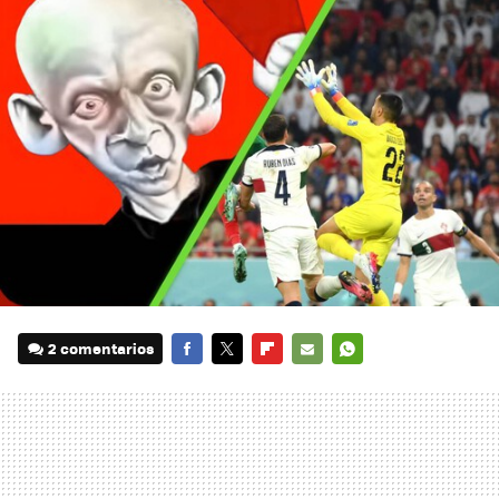
2 comentarios
FACEBOOK
TWITTER
FLIPBOARD
E-
WHATSAPP
MAIL