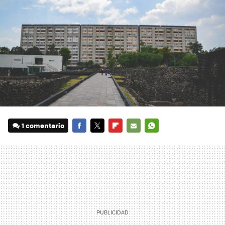
1 comentario
FACEBOOK
TWITTER
FLIPBOARD
E-
WHATSAPP
MAIL