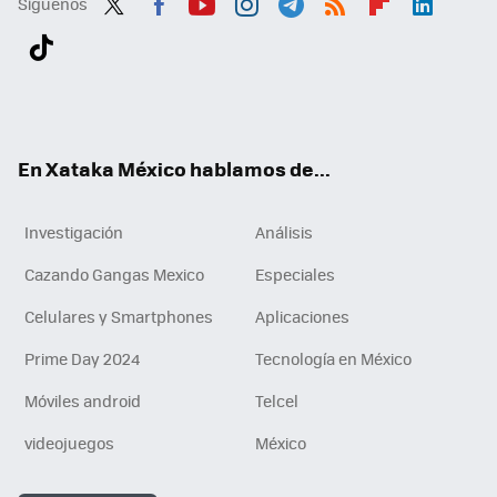
Síguenos
Twit
Fac
You
Inst
Tele
RSS
Flip
Link
ter
ebo
tub
agr
gra
boa
edI
Tikt
ok
e
am
m
rd
n
ok
En Xataka México hablamos de...
Investigación
Análisis
Cazando Gangas Mexico
Especiales
Celulares y Smartphones
Aplicaciones
Prime Day 2024
Tecnología en México
Móviles android
Telcel
videojuegos
México