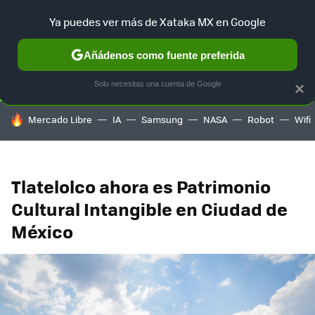
Ya puedes ver más de Xataka MX en Google
SELECCIÓN
GAMING
HOME
AUTO
TERRITORIO SAM
Añádenos como fuente preferida
Solo necesitas una cuenta de Google
×
HOY SE HABLA DE
Mercado Libre
IA
Samsung
NASA
Robot
Wifi
Tlatelolco ahora es Patrimonio
Cultural Intangible en Ciudad de
México