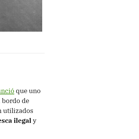
nció
que uno
a bordo de
n utilizados
sca ilegal
y