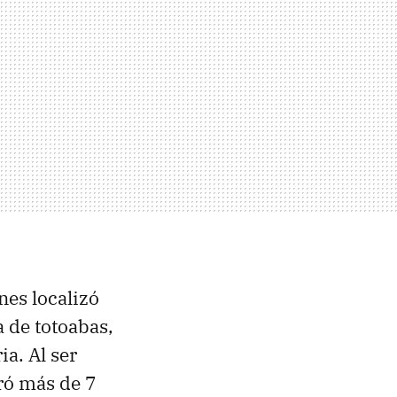
nes localizó
 de totoabas,
a. Al ser
ró más de 7