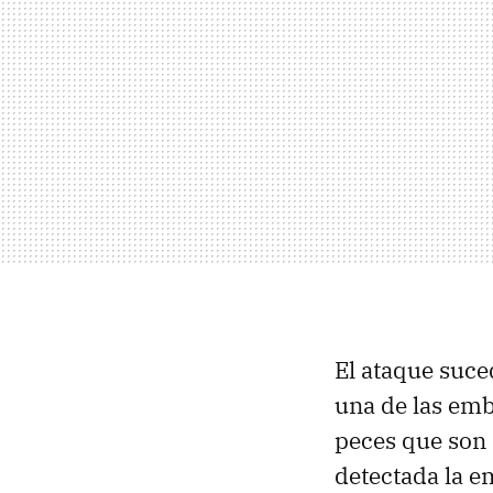
El ataque suce
una de las emb
peces que son 
detectada la e