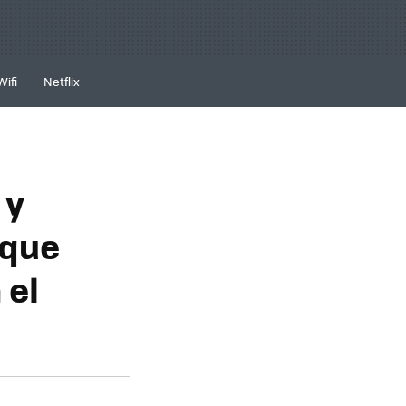
Wifi
Netflix
 y
 que
 el