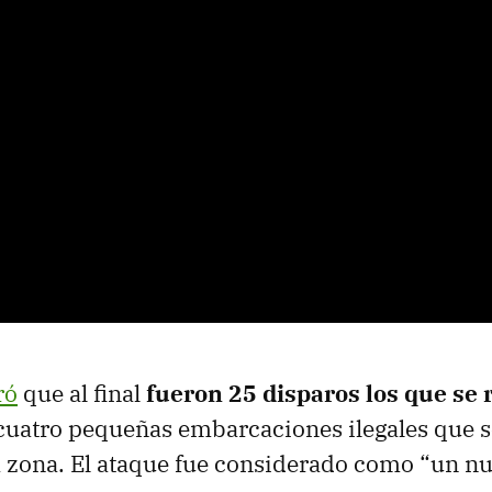
ró
que al final
fueron 25 disparos los que se 
cuatro pequeñas embarcaciones ilegales que 
 zona. El ataque fue considerado como “un nu