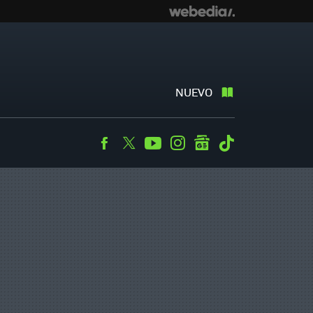
NUEVO
Facebook
Twitter
Youtube
Instagram
googlenews
Tiktok