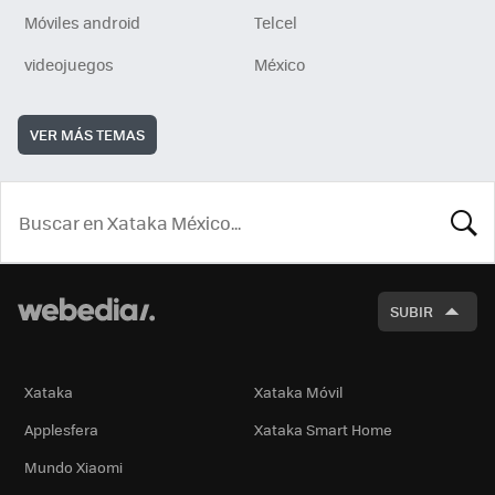
Móviles android
Telcel
videojuegos
México
VER MÁS TEMAS
BUSCA
SUBIR
Xataka
Xataka Móvil
Applesfera
Xataka Smart Home
Mundo Xiaomi