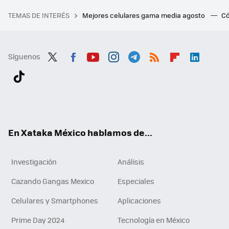
TEMAS DE INTERÉS
Mejores celulares gama media agosto
Có
Síguenos
Twit
Fac
You
Inst
Tele
RSS
Flip
Link
ter
ebo
tub
agr
gra
boa
edI
Tikt
ok
e
am
m
rd
n
ok
En Xataka México hablamos de...
Investigación
Análisis
Cazando Gangas Mexico
Especiales
Celulares y Smartphones
Aplicaciones
Prime Day 2024
Tecnología en México