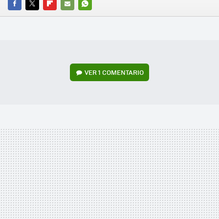
FACEBOOK
TWITTER
FLIPBOARD
E-
WHATSAPP
MAIL
VER
1 COMENTARIO