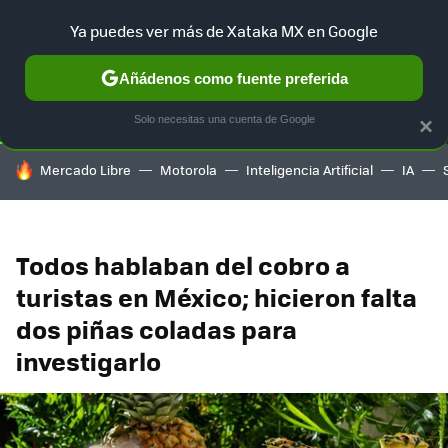
Ya puedes ver más de Xataka MX en Google
SELECCIÓN
GAMING
HOME
AUTO
TERRITORIO SAM
Añádenos como fuente preferida
Solo necesitas una cuenta de Google
×
HOY SE HABLA DE
Mercado Libre
Motorola
Inteligencia Artificial
IA
Todos hablaban del cobro a
turistas en México; hicieron falta
dos piñas coladas para
investigarlo