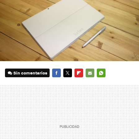
Sin comentarios
FACEBOOK
TWITTER
FLIPBOARD
E-
WHATSAPP
MAIL