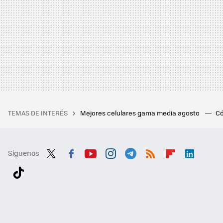
TEMAS DE INTERÉS
Mejores celulares gama media agosto
Có
Síguenos
Twit
Fac
You
Inst
Tele
RSS
Flip
Link
ter
ebo
tub
agr
gra
boa
edI
Tikt
ok
e
am
m
rd
n
ok