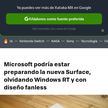
Ya puedes ver más de Xataka MX en Google
SELECCIÓN
GAMING
HOME
AUTO
TERRITORIO SAM
Añádenos como fuente preferida
Solo necesitas una cuenta de Google
×
HOY SE HABLA DE
IA
Nintendo Switch
NASA
Sony
Tecnología
Ci
Microsoft podría estar
preparando la nueva Surface,
olvidando Windows RT y con
diseño fanless