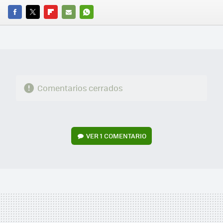
FACEBOOK
TWITTER
FLIPBOARD
E-
WHATSAPP
MAIL
Comentarios cerrados
VER
1 COMENTARIO