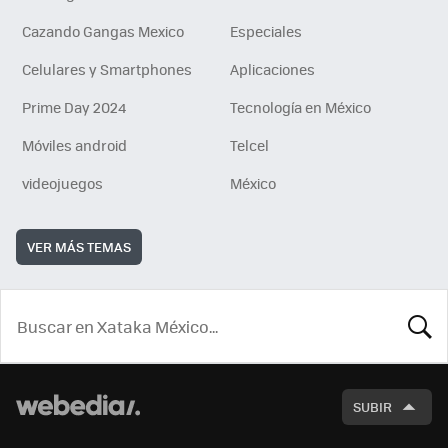
Cazando Gangas Mexico
Especiales
Celulares y Smartphones
Aplicaciones
Prime Day 2024
Tecnología en México
Móviles android
Telcel
videojuegos
México
VER MÁS TEMAS
BUSCA
SUBIR