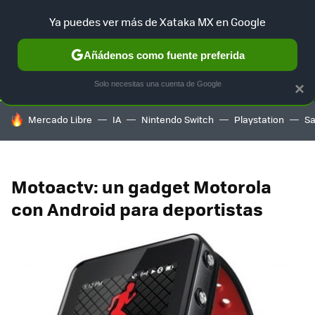
Ya puedes ver más de Xataka MX en Google
SELECCIÓN
GAMING
HOME
AUTO
TERRITORIO SAM
Añádenos como fuente preferida
Solo necesitas una cuenta de Google
×
HOY SE HABLA DE
Mercado Libre
IA
Nintendo Switch
Playstation
S
Motoactv: un gadget Motorola
con Android para deportistas