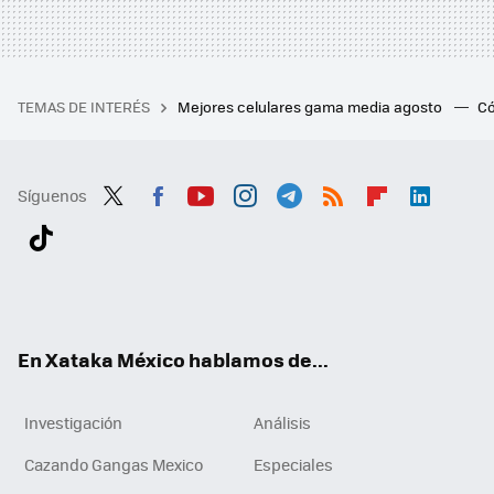
TEMAS DE INTERÉS
Mejores celulares gama media agosto
Có
Síguenos
Twit
Fac
You
Inst
Tele
RSS
Flip
Link
ter
ebo
tub
agr
gra
boa
edI
Tikt
ok
e
am
m
rd
n
ok
En Xataka México hablamos de...
Investigación
Análisis
Cazando Gangas Mexico
Especiales