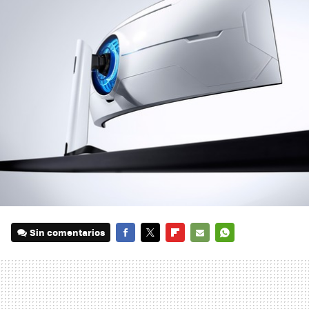
Sin comentarios
FACEBOOK
TWITTER
FLIPBOARD
E-
WHATSAPP
MAIL