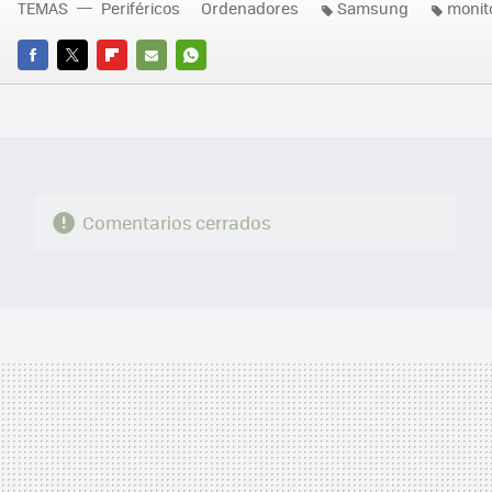
TEMAS
Periféricos
Ordenadores
Samsung
monit
FACEBOOK
TWITTER
FLIPBOARD
E-
WHATSAPP
MAIL
Comentarios cerrados