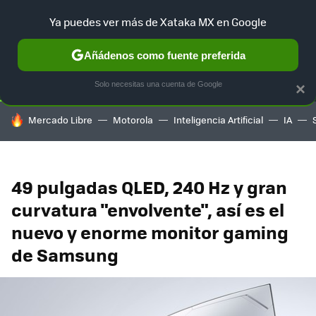
Ya puedes ver más de Xataka MX en Google
SELECCIÓN
GAMING
HOME
AUTO
TERRITORIO SAM
Añádenos como fuente preferida
Solo necesitas una cuenta de Google
×
HOY SE HABLA DE
Mercado Libre
Motorola
Inteligencia Artificial
IA
49 pulgadas QLED, 240 Hz y gran
curvatura "envolvente", así es el
nuevo y enorme monitor gaming
de Samsung