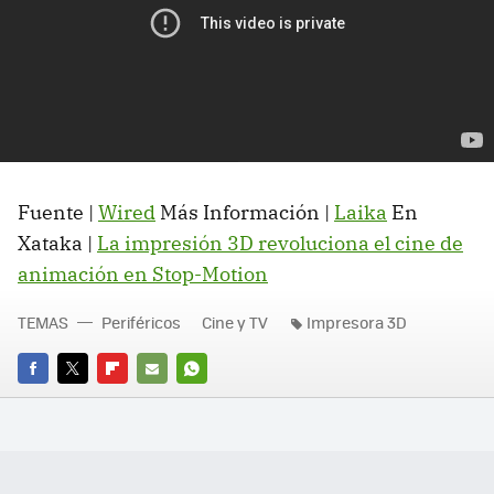
Fuente |
Wired
Más Información |
Laika
En
Xataka |
La impresión 3D revoluciona el cine de
animación en Stop-Motion
TEMAS
Periféricos
Cine y TV
Impresora 3D
FACEBOOK
TWITTER
FLIPBOARD
E-
WHATSAPP
MAIL