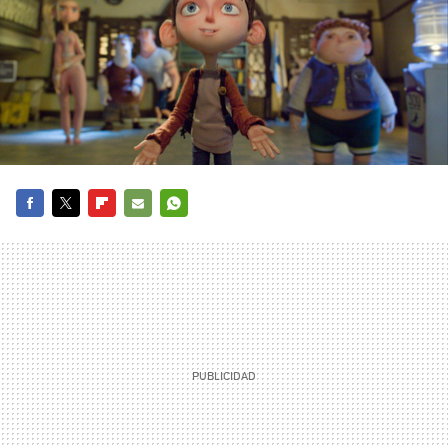
FACEBOOK
TWITTER
FLIPBOARD
E-
WHATSAPP
MAIL