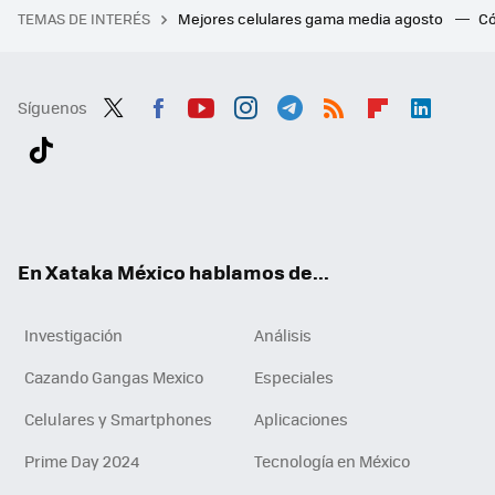
TEMAS DE INTERÉS
Mejores celulares gama media agosto
Có
Síguenos
Twit
Fac
You
Inst
Tele
RSS
Flip
Link
ter
ebo
tub
agr
gra
boa
edI
Tikt
ok
e
am
m
rd
n
ok
En Xataka México hablamos de...
Investigación
Análisis
Cazando Gangas Mexico
Especiales
Celulares y Smartphones
Aplicaciones
Prime Day 2024
Tecnología en México