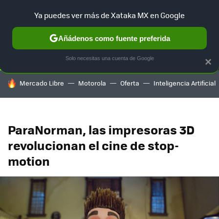
Ya puedes ver más de Xataka MX en Google
SELECCIÓN
GAMING
HOME
AUTO
TERRITORIO SAM
Añádenos como fuente preferida
Solo necesitas una cuenta de Google
×
HOY SE HABLA DE
Mercado Libre
Motorola
Oferta
Inteligencia Artificial
ParaNorman, las impresoras 3D
revolucionan el cine de stop-
motion