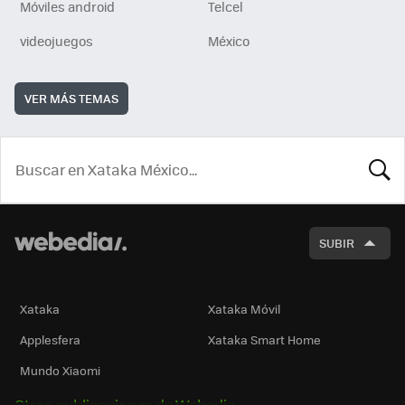
Móviles android
Telcel
videojuegos
México
VER MÁS TEMAS
BUSCA
SUBIR
Xataka
Xataka Móvil
Applesfera
Xataka Smart Home
Mundo Xiaomi
Otras publicaciones de Webedia