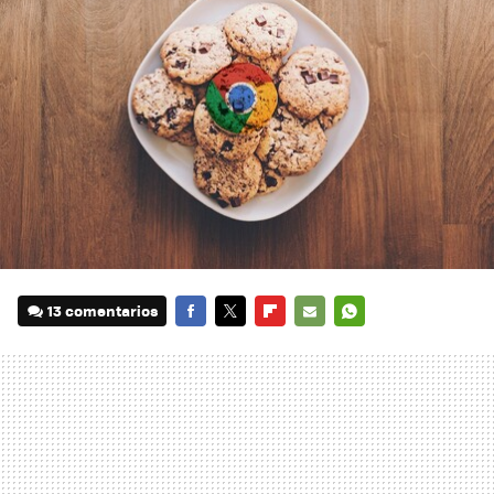
13 comentarios
FACEBOOK
TWITTER
FLIPBOARD
E-
WHATSAPP
MAIL