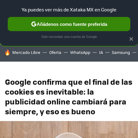
Ya puedes ver más de Xataka MX en Google
SELECCIÓN
GAMING
HOME
AUTO
TERRITORIO SAM
Añádenos como fuente preferida
Solo necesitas una cuenta de Google
×
HOY SE HABLA DE
Mercado Libre
Oferta
WhatsApp
IA
Samsung
Google confirma que el final de las
cookies es inevitable: la
publicidad online cambiará para
siempre, y eso es bueno