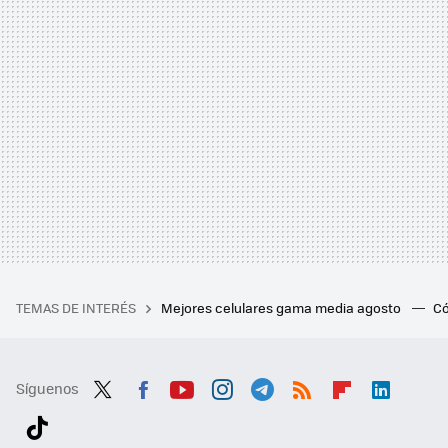
TEMAS DE INTERÉS
Mejores celulares gama media agosto
Có
Síguenos
Twit
Fac
You
Inst
Tele
RSS
Flip
Link