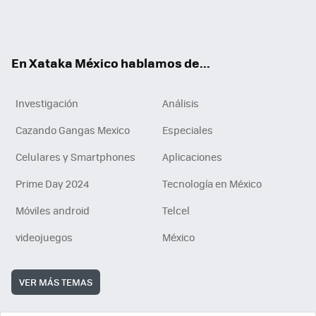
ter
ebo
tub
agr
gra
boa
edI
Tikt
ok
e
am
m
rd
n
ok
En Xataka México hablamos de...
Investigación
Análisis
Cazando Gangas Mexico
Especiales
Celulares y Smartphones
Aplicaciones
Prime Day 2024
Tecnología en México
Móviles android
Telcel
videojuegos
México
VER MÁS TEMAS