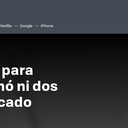
Netflix
Google
iPhone
 para
mó ni dos
ocado