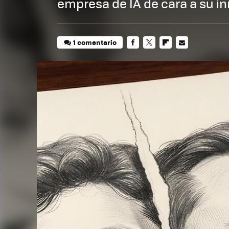
empresa de IA de cara a su in
1 comentario
FACEBOOK
TWITTER
FLIPBOARD
E-
MAIL