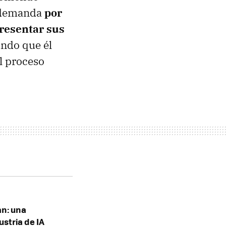
a demanda
por
presentar sus
undo que él
el proceso
n: una
stria de IA