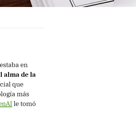
 estaba en
el alma de la
cial que
ología más
enAI
le tomó