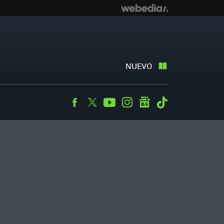
NUEVO
Facebook
Twitter
Youtube
Instagram
googlenews
Tiktok