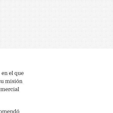
 en el que
su misión
omercial
ncomendó