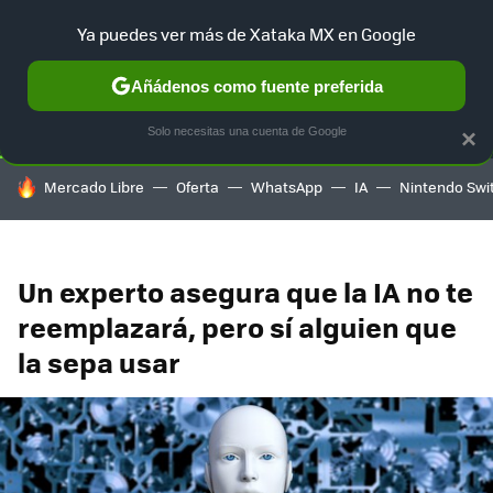
Ya puedes ver más de Xataka MX en Google
SELECCIÓN
GAMING
HOME
AUTO
TERRITORIO SAM
Añádenos como fuente preferida
Solo necesitas una cuenta de Google
×
HOY SE HABLA DE
Mercado Libre
Oferta
WhatsApp
IA
Nintendo Swi
Un experto asegura que la IA no te
reemplazará, pero sí alguien que
la sepa usar