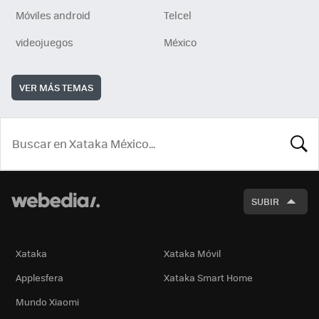
Móviles android
Telcel
videojuegos
México
VER MÁS TEMAS
BUSCA
SUBIR
Xataka
Xataka Móvil
Applesfera
Xataka Smart Home
Mundo Xiaomi