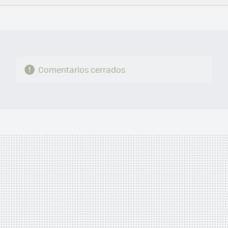
FACEBOOK
TWITTER
FLIPBOARD
E-
WHATSAPP
MAIL
Comentarios cerrados