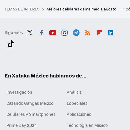
TEMAS DE INTERÉS
Mejores celulares gama media agosto
Có
Síguenos
Twit
Fac
You
Inst
Tele
RSS
Flip
Link
ter
ebo
tub
agr
gra
boa
edI
Tikt
ok
e
am
m
rd
n
ok
En Xataka México hablamos de...
Investigación
Análisis
Cazando Gangas Mexico
Especiales
Celulares y Smartphones
Aplicaciones
Prime Day 2024
Tecnología en México