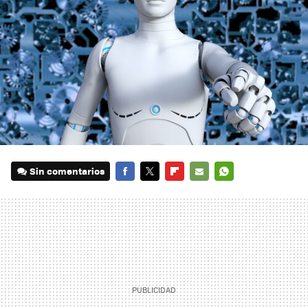
Sin comentarios
FACEBOOK
TWITTER
FLIPBOARD
E-
WHATSAPP
MAIL