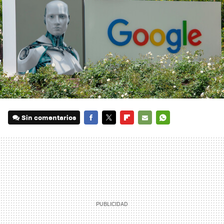
Sin comentarios
FACEBOOK
TWITTER
FLIPBOARD
E-
WHATSAPP
MAIL