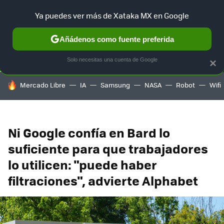
Ya puedes ver más de Xataka MX en Google
SELECCIÓN
GAMING
HOME
AUTO
TERRITORIO SAM
Añádenos como fuente preferida
Solo necesitas una cuenta de Google
×
HOY SE HABLA DE
Mercado Libre
IA
Samsung
NASA
Robot
Wifi
Ni Google confía en Bard lo
suficiente para que trabajadores
lo utilicen: "puede haber
filtraciones", advierte Alphabet