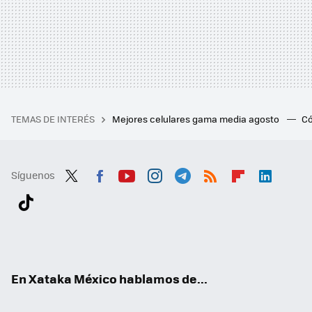
TEMAS DE INTERÉS
Mejores celulares gama media agosto
Có
Síguenos
Twit
Fac
You
Inst
Tele
RSS
Flip
Link
ter
ebo
tub
agr
gra
boa
edI
Tikt
ok
e
am
m
rd
n
ok
En Xataka México hablamos de...