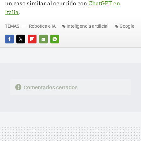
un caso similar al ocurrido con
ChatGPT en
Italia
.
TEMAS
Robotica e IA
inteligencia artificial
Google
FACEBOOK
TWITTER
FLIPBOARD
E-
WHATSAPP
MAIL
Comentarios cerrados