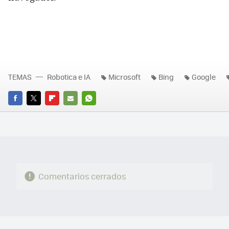
TEMAS
Robotica e IA
Microsoft
Bing
Google
FACEBOOK
TWITTER
FLIPBOARD
E-
WHATSAPP
MAIL
Comentarios cerrados