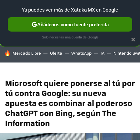
Ya puedes ver más de Xataka MX en Google
SELECCIÓN
GAMING
HOME
AUTO
TERRITORIO SAM
Añádenos como fuente preferida
Solo necesitas una cuenta de Google
×
HOY SE HABLA DE
Mercado Libre
Oferta
WhatsApp
IA
Nintendo Swi
Microsoft quiere ponerse al tú por
tú contra Google: su nueva
apuesta es combinar al poderoso
ChatGPT con Bing, según The
Information