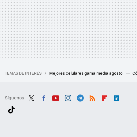
TEMAS DE INTERÉS
Mejores celulares gama media agosto
Có
Síguenos
Twit
Fac
You
Inst
Tele
RSS
Flip
Link
ter
ebo
tub
agr
gra
boa
edI
Tikt
ok
e
am
m
rd
n
ok