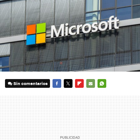
Sin comentarios
FACEBOOK
TWITTER
FLIPBOARD
E-
WHATSAPP
MAIL