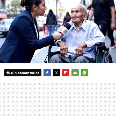
Sin comentarios
FACEBOOK
TWITTER
FLIPBOARD
E-
WHATSAPP
MAIL