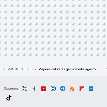
TEMAS DE INTERÉS
Mejores celulares gama media agosto
Có
Síguenos
Twit
Fac
You
Inst
Tele
RSS
Flip
Link
ter
ebo
tub
agr
gra
boa
edI
Tikt