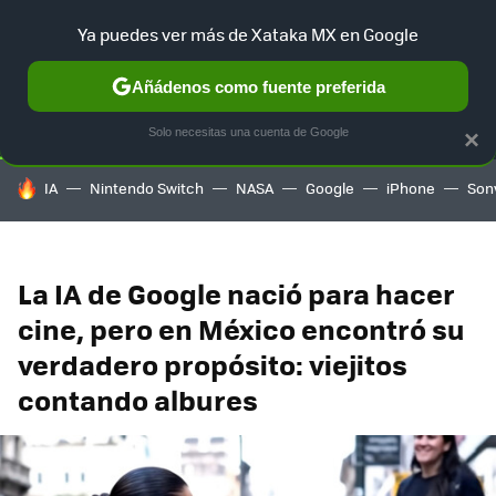
Ya puedes ver más de Xataka MX en Google
SELECCIÓN
GAMING
HOME
AUTO
TERRITORIO SAM
Añádenos como fuente preferida
Solo necesitas una cuenta de Google
×
HOY SE HABLA DE
IA
Nintendo Switch
NASA
Google
iPhone
Son
La IA de Google nació para hacer
cine, pero en México encontró su
verdadero propósito: viejitos
contando albures