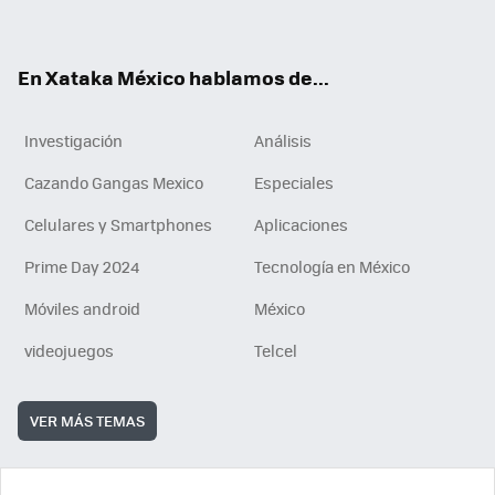
ok
e
am
m
rd
n
ok
En Xataka México hablamos de...
Investigación
Análisis
Cazando Gangas Mexico
Especiales
Celulares y Smartphones
Aplicaciones
Prime Day 2024
Tecnología en México
Móviles android
México
videojuegos
Telcel
VER MÁS TEMAS