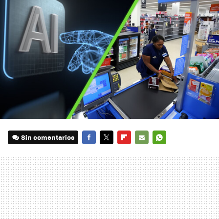
Sin comentarios
FACEBOOK
TWITTER
FLIPBOARD
E-
WHATSAPP
MAIL