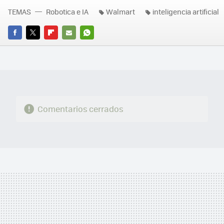
TEMAS
Robotica e IA
Walmart
inteligencia artificial
FACEBOOK
TWITTER
FLIPBOARD
E-
WHATSAPP
MAIL
Comentarios cerrados