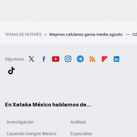
TEMAS DE INTERÉS
Mejores celulares gama media agosto
Có
Síguenos
Twit
Fac
You
Inst
Tele
RSS
Flip
Link
ter
ebo
tub
agr
gra
boa
edI
Tikt
ok
e
am
m
rd
n
ok
En Xataka México hablamos de...
Investigación
Análisis
Cazando Gangas Mexico
Especiales