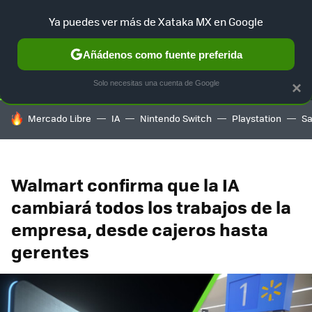
Ya puedes ver más de Xataka MX en Google
SELECCIÓN
GAMING
HOME
AUTO
TERRITORIO SAM
Añádenos como fuente preferida
Solo necesitas una cuenta de Google
×
HOY SE HABLA DE
Mercado Libre
IA
Nintendo Switch
Playstation
S
Walmart confirma que la IA
cambiará todos los trabajos de la
empresa, desde cajeros hasta
gerentes