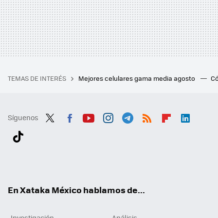
TEMAS DE INTERÉS
Mejores celulares gama media agosto
Có
Síguenos
Twit
Fac
You
Inst
Tele
RSS
Flip
Link
ter
ebo
tub
agr
gra
boa
edI
Tikt
ok
e
am
m
rd
n
ok
En Xataka México hablamos de...
Investigación
Análisis