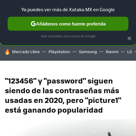
Ya puedes ver más de Xataka MX en Google
SELECCIÓN
GAMING
HOME
AUTO
TERRITORIO SAM
Añádenos como fuente preferida
Solo necesitas una cuenta de Google
×
HOY SE HABLA DE
Mercado Libre
Playstation
Samsung
Xiaomi
LG
"123456" y "password" siguen
siendo de las contraseñas más
usadas en 2020, pero "picture1"
está ganando popularidad