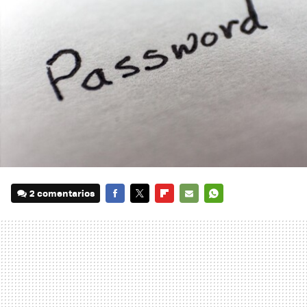
2 comentarios
FACEBOOK
TWITTER
FLIPBOARD
E-
WHATSAPP
MAIL