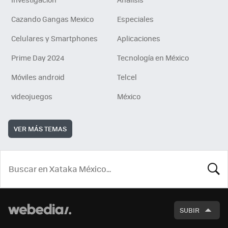
Cazando Gangas Mexico
Especiales
Celulares y Smartphones
Aplicaciones
Prime Day 2024
Tecnología en México
Móviles android
Telcel
videojuegos
México
VER MÁS TEMAS
BUSCA
SUBIR