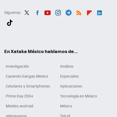
Síguenos
Twit
Fac
You
Inst
Tele
RSS
Flip
Link
ter
ebo
tub
agr
gra
boa
edI
Tikt
ok
e
am
m
rd
n
ok
En Xataka México hablamos de...
Investigación
Análisis
Cazando Gangas Mexico
Especiales
Celulares y Smartphones
Aplicaciones
Prime Day 2024
Tecnología en México
Móviles android
México
videojuegos
Telcel