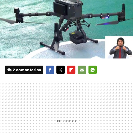
2 comentarios
FACEBOOK
TWITTER
FLIPBOARD
E-
WHATSAPP
MAIL