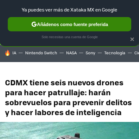
Ya puedes ver más de Xataka MX en Google
SELECCIÓN
GAMING
HOME
AUTO
TERRITORIO SAM
Añádenos como fuente preferida
Solo necesitas una cuenta de Google
×
HOY SE HABLA DE
IA
Nintendo Switch
NASA
Sony
Tecnología
Ci
CDMX tiene seis nuevos drones
para hacer patrullaje: harán
sobrevuelos para prevenir delitos
y hacer labores de inteligencia