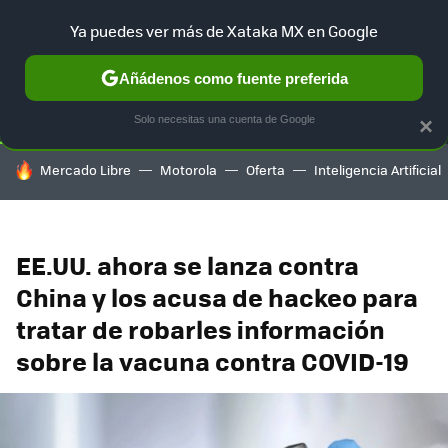
Ya puedes ver más de Xataka MX en Google
SELECCIÓN
GAMING
HOME
AUTO
TERRITORIO SAM
Añádenos como fuente preferida
Solo necesitas una cuenta de Google
×
HOY SE HABLA DE
Mercado Libre
Motorola
Oferta
Inteligencia Artificial
EE.UU. ahora se lanza contra
China y los acusa de hackeo para
tratar de robarles información
sobre la vacuna contra COVID-19