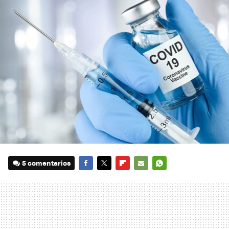
5 comentarios
FACEBOOK
TWITTER
FLIPBOARD
E-
WHATSAPP
MAIL