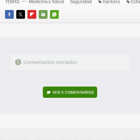
TEMAS
Medicina y Salud
Seguridad
hackers
Est
FACEBOOK
TWITTER
FLIPBOARD
E-
WHATSAPP
MAIL
Comentarios cerrados
VER
5 COMENTARIOS