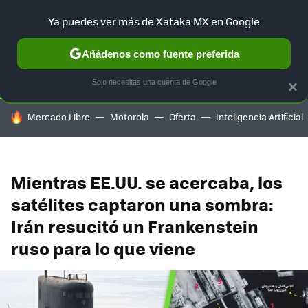
Ya puedes ver más de Xataka MX en Google
SELECCIÓN
GAMING
HOME
AUTO
TERRITORIO SAM
Añádenos como fuente preferida
Solo necesitas una cuenta de Google
×
HOY SE HABLA DE
Mercado Libre
Motorola
Oferta
Inteligencia Artificial
Mientras EE.UU. se acercaba, los
satélites captaron una sombra:
Irán resucitó un Frankenstein
ruso para lo que viene