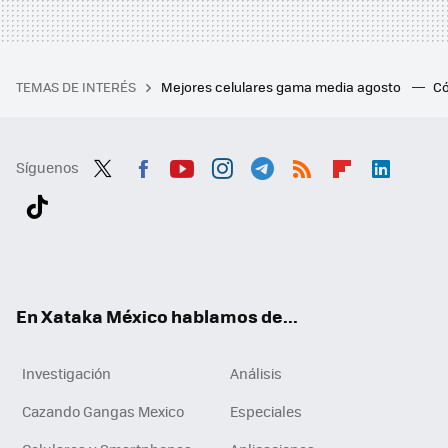
TEMAS DE INTERÉS
Mejores celulares gama media agosto
Có
Síguenos
Twit
Fac
You
Inst
Tele
RSS
Flip
Link
ter
ebo
tub
agr
gra
boa
edI
Tikt
ok
e
am
m
rd
n
ok
En Xataka México hablamos de...
Investigación
Análisis
Cazando Gangas Mexico
Especiales