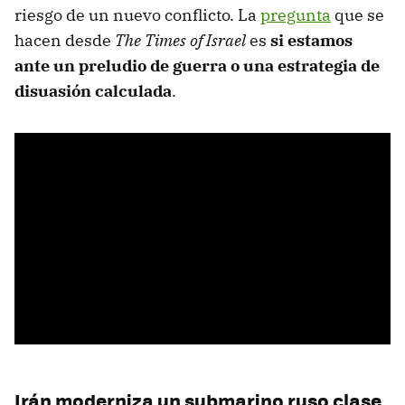
riesgo de un nuevo conflicto. La
pregunta
que se
hacen desde
The Times of Israel
es
si estamos
ante un preludio de guerra
o una estrategia de
disuasión calculada
.
Irán moderniza un submarino ruso clase