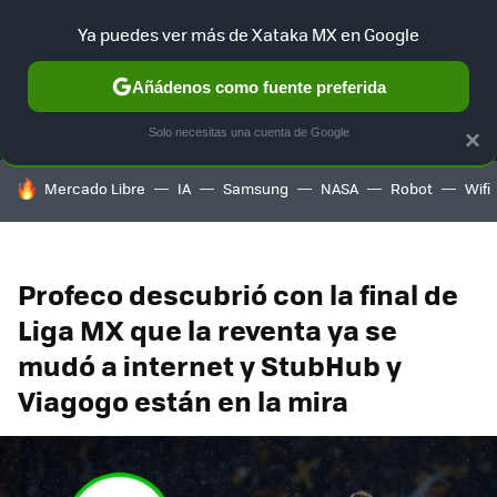
Ya puedes ver más de Xataka MX en Google
MENÚ
NUEVO
Añádenos como fuente preferida
SELECCIÓN
GAMING
HOME
AUTO
TERRITORIO SAM
Solo necesitas una cuenta de Google
×
HOY SE HABLA DE
Mercado Libre
IA
Samsung
NASA
Robot
Wifi
Profeco descubrió con la final de
Liga MX que la reventa ya se
mudó a internet y StubHub y
Viagogo están en la mira