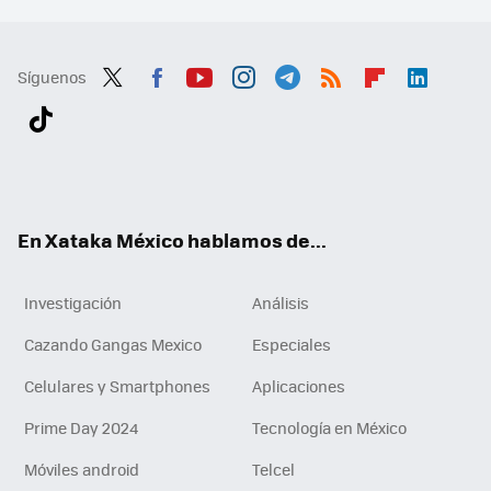
Síguenos
Twit
Fac
You
Inst
Tele
RSS
Flip
Link
ter
ebo
tub
agr
gra
boa
edI
Tikt
ok
e
am
m
rd
n
ok
En Xataka México hablamos de...
Investigación
Análisis
Cazando Gangas Mexico
Especiales
Celulares y Smartphones
Aplicaciones
Prime Day 2024
Tecnología en México
Móviles android
Telcel