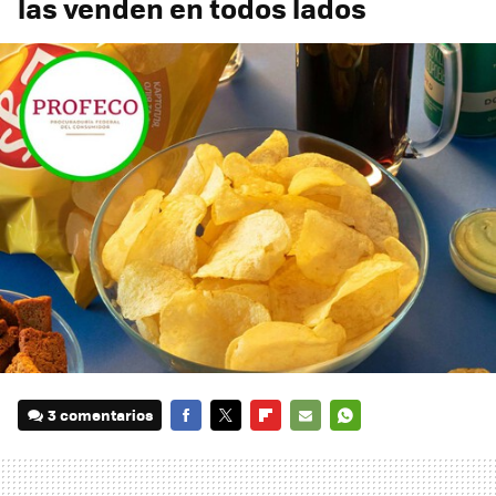
las venden en todos lados
3 comentarios
FACEBOOK
TWITTER
FLIPBOARD
E-
WHATSAPP
MAIL