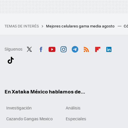
TEMAS DE INTERÉS
Mejores celulares gama media agosto
Có
Síguenos
Twit
Fac
You
Inst
Tele
RSS
Flip
Link
ter
ebo
tub
agr
gra
boa
edI
Tikt
ok
e
am
m
rd
n
ok
En Xataka México hablamos de...
Investigación
Análisis
Cazando Gangas Mexico
Especiales