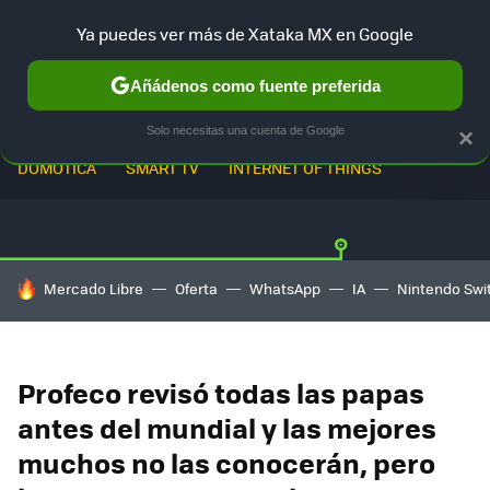
Ya puedes ver más de Xataka MX en Google
Añádenos como fuente preferida
Solo necesitas una cuenta de Google
×
DOMÓTICA
SMART TV
INTERNET OF THINGS
HOY SE HABLA DE
Mercado Libre
Oferta
WhatsApp
IA
Nintendo Swi
Profeco revisó todas las papas
antes del mundial y las mejores
muchos no las conocerán, pero