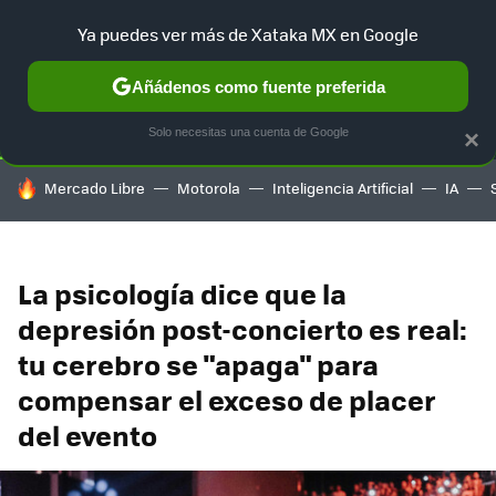
Ya puedes ver más de Xataka MX en Google
SELECCIÓN
GAMING
HOME
AUTO
TERRITORIO SAM
Añádenos como fuente preferida
Solo necesitas una cuenta de Google
×
HOY SE HABLA DE
Mercado Libre
Motorola
Inteligencia Artificial
IA
La psicología dice que la
depresión post-concierto es real:
tu cerebro se "apaga" para
compensar el exceso de placer
del evento