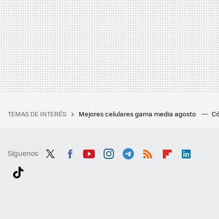
TEMAS DE INTERÉS
Mejores celulares gama media agosto
Có
Síguenos
Twit
Fac
You
Inst
Tele
RSS
Flip
Link
ter
ebo
tub
agr
gra
boa
edI
Tikt
ok
e
am
m
rd
n
ok