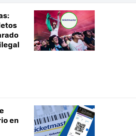
as:
letos
larado
ilegal
de
io en