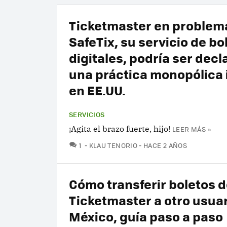
Ticketmaster en problem
SafeTix, su servicio de bo
digitales, podría ser dec
una práctica monopólica 
en EE.UU.
SERVICIOS
¡Agita el brazo fuerte, hijo!
LEER MÁS »
COMENTARIOS
1
KLAU TENORIO
HACE 2 AÑOS
Cómo transferir boletos 
Ticketmaster a otro usuar
México, guía paso a paso