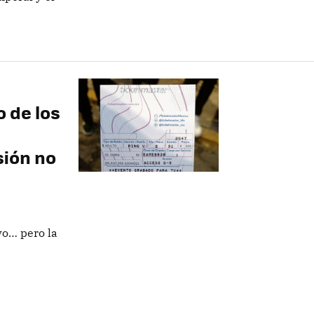
o de los
sión no
yo… pero la