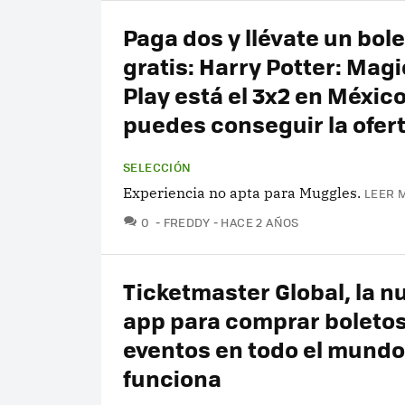
Paga dos y llévate un bol
gratis: Harry Potter: Magi
Play está el 3x2 en México
puedes conseguir la ofer
SELECCIÓN
Experiencia no apta para Muggles.
LEER 
COMENTARIOS
0
FREDDY
HACE 2 AÑOS
Ticketmaster Global, la n
app para comprar boletos
eventos en todo el mundo:
funciona