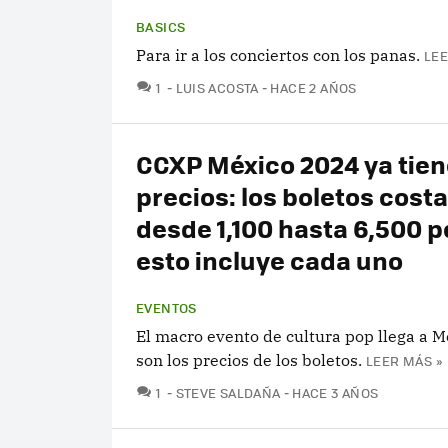
BASICS
Para ir a los conciertos con los panas.
LEE
COMENTARIOS
1
LUIS ACOSTA
HACE 2 AÑOS
CCXP México 2024 ya tien
precios: los boletos cost
desde 1,100 hasta 6,500 p
esto incluye cada uno
EVENTOS
El macro evento de cultura pop llega a M
son los precios de los boletos.
LEER MÁS »
COMENTARIOS
1
STEVE SALDAÑA
HACE 3 AÑOS