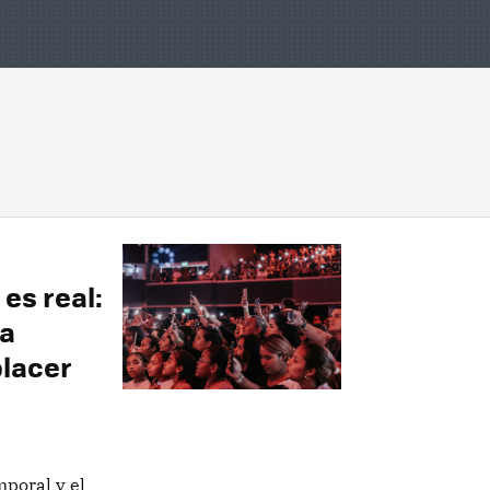
es real:
ra
placer
mporal y el