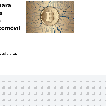
para
s
a
tomóvil
trada a un