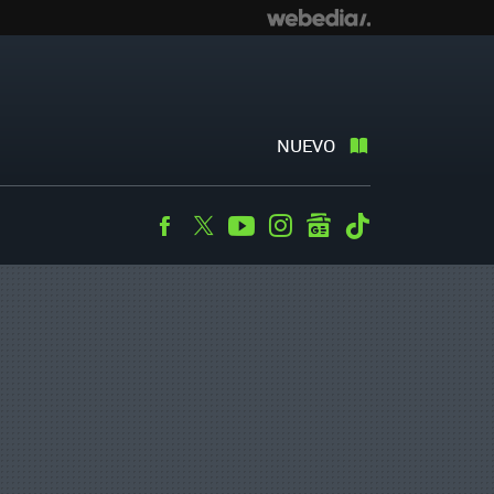
NUEVO
Facebook
Twitter
Youtube
Instagram
googlenews
Tiktok