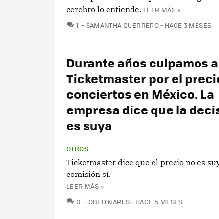
cerebro lo entiende.
LEER MÁS »
COMENTARIOS
1
SAMANTHA GUERRERO
HACE 3 MESES
Durante años culpamos a
Ticketmaster por el preci
conciertos en México. La
empresa dice que la deci
es suya
OTROS
Ticketmaster dice que el precio no es su
comisión sí.
LEER MÁS »
COMENTARIOS
0
OBED NARES
HACE 5 MESES