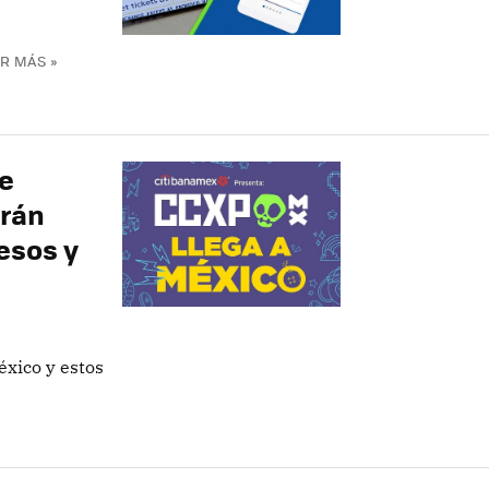
R MÁS »
e
arán
esos y
éxico y estos