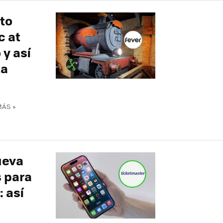
eto
c at
 y así
ta
MÁS »
ueva
 para
 así